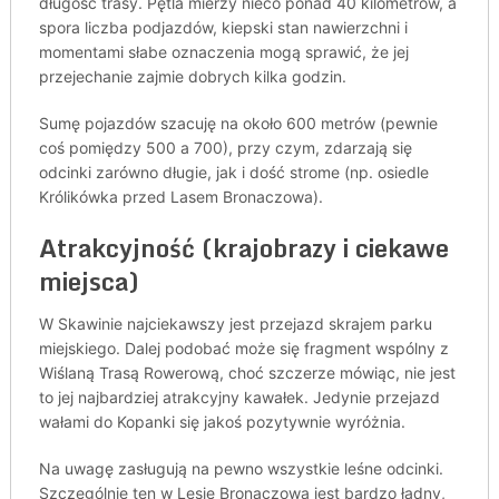
długość trasy. Pętla mierzy nieco ponad 40 kilometrów, a
spora liczba podjazdów, kiepski stan nawierzchni i
momentami słabe oznaczenia mogą sprawić, że jej
przejechanie zajmie dobrych kilka godzin.
Sumę pojazdów szacuję na około 600 metrów (pewnie
coś pomiędzy 500 a 700), przy czym, zdarzają się
odcinki zarówno długie, jak i dość strome (np. osiedle
Królikówka przed Lasem Bronaczowa).
Atrakcyjność (krajobrazy i ciekawe
miejsca)
W Skawinie najciekawszy jest przejazd skrajem parku
miejskiego. Dalej podobać może się fragment wspólny z
Wiślaną Trasą Rowerową, choć szczerze mówiąc, nie jest
to jej najbardziej atrakcyjny kawałek. Jedynie przejazd
wałami do Kopanki się jakoś pozytywnie wyróżnia.
Na uwagę zasługują na pewno wszystkie leśne odcinki.
Szczególnie ten w Lesie Bronaczowa jest bardzo ładny,