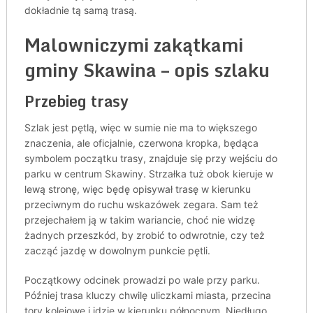
dokładnie tą samą trasą.
Malowniczymi zakątkami
gminy Skawina – opis szlaku
Przebieg trasy
Szlak jest pętlą, więc w sumie nie ma to większego
znaczenia, ale oficjalnie, czerwona kropka, będąca
symbolem początku trasy, znajduje się przy wejściu do
parku w centrum Skawiny. Strzałka tuż obok kieruje w
lewą stronę, więc będę opisywał trasę w kierunku
przeciwnym do ruchu wskazówek zegara. Sam też
przejechałem ją w takim wariancie, choć nie widzę
żadnych przeszkód, by zrobić to odwrotnie, czy też
zacząć jazdę w dowolnym punkcie pętli.
Początkowy odcinek prowadzi po wale przy parku.
Później trasa kluczy chwilę uliczkami miasta, przecina
tory kolejowe i idzie w kierunku północnym. Niedługo