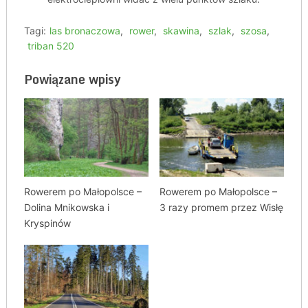
Tagi:
las bronaczowa
,
rower
,
skawina
,
szlak
,
szosa
,
triban 520
Powiązane wpisy
Rowerem po Małopolsce –
Rowerem po Małopolsce –
Dolina Mnikowska i
3 razy promem przez Wisłę
Kryspinów