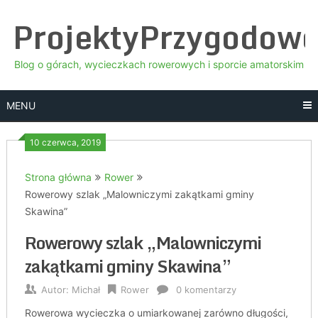
Skip
ProjektyPrzygodow
to
content
Blog o górach, wycieczkach rowerowych i sporcie amatorskim
MENU
10 czerwca, 2019
Strona główna
Rower
Rowerowy szlak „Malowniczymi zakątkami gminy
Skawina”
Rowerowy szlak „Malowniczymi
zakątkami gminy Skawina”
Autor:
Michał
Rower
0 komentarzy
Rowerowa wycieczka o umiarkowanej zarówno długości,