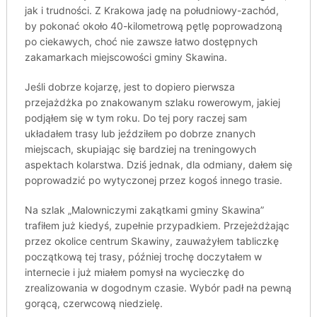
jak i trudności. Z Krakowa jadę na południowy-zachód,
by pokonać około 40-kilometrową pętlę poprowadzoną
po ciekawych, choć nie zawsze łatwo dostępnych
zakamarkach miejscowości gminy Skawina.
Jeśli dobrze kojarzę, jest to dopiero pierwsza
przejażdżka po znakowanym szlaku rowerowym, jakiej
podjąłem się w tym roku. Do tej pory raczej sam
układałem trasy lub jeździłem po dobrze znanych
miejscach, skupiając się bardziej na treningowych
aspektach kolarstwa. Dziś jednak, dla odmiany, dałem się
poprowadzić po wytyczonej przez kogoś innego trasie.
Na szlak „Malowniczymi zakątkami gminy Skawina”
trafiłem już kiedyś, zupełnie przypadkiem. Przejeżdżając
przez okolice centrum Skawiny, zauważyłem tabliczkę
początkową tej trasy, później trochę doczytałem w
internecie i już miałem pomysł na wycieczkę do
zrealizowania w dogodnym czasie. Wybór padł na pewną
gorącą, czerwcową niedzielę.