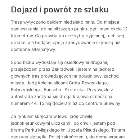
Dojazd i powrót ze szlaku
Trasę wytyczono całkiem niedaleko mnie. Od miejsca
zamieszkania, do najbliższego punktu pętli mam około 12
kilometrów. Co prawda po niezbyt przyjemnej, ruchliwej
drodze, ale będącej opcją zdecydowanie szybszą niż
dostępne alternatywy.
Spod bloku wydostaję się osiedlowymi drogami,
przejeżdżam przez Zakrzówek i jestem na jednej z
głównych tras prowadzących na południowy-zachód
miasta. Jadę kolejno ulicami Grota-Roweckiego,
Bobrzyńskiego, Bunscha i Skotnicką. Przy węźle z
autostradą zaczyna się droga krajowa oznaczona
numerem 44. To nią docieram aż do centrum Skawiny.
Za rynkiem skręcam w lewo, jadę chwilę
jednokierunkowymi uliczkami i po chwili jestem pod
bramą Parku Miejskiego im. Józefa Piłsudskiego. To tam
zaczyna się pętla. Po jej zakończeniu, do domu wracam