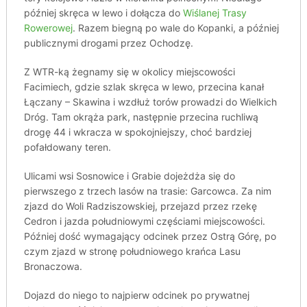
później skręca w lewo i dołącza do
Wiślanej Trasy
Rowerowej
. Razem biegną po wale do Kopanki, a później
publicznymi drogami przez Ochodzę.
Z WTR-ką żegnamy się w okolicy miejscowości
Facimiech, gdzie szlak skręca w lewo, przecina kanał
Łączany – Skawina i wzdłuż torów prowadzi do Wielkich
Dróg. Tam okrąża park, następnie przecina ruchliwą
drogę 44 i wkracza w spokojniejszy, choć bardziej
pofałdowany teren.
Ulicami wsi Sosnowice i Grabie dojeżdża się do
pierwszego z trzech lasów na trasie: Garcowca. Za nim
zjazd do Woli Radziszowskiej, przejazd przez rzekę
Cedron i jazda południowymi częściami miejscowości.
Później dość wymagający odcinek przez Ostrą Górę, po
czym zjazd w stronę południowego krańca Lasu
Bronaczowa.
Dojazd do niego to najpierw odcinek po prywatnej