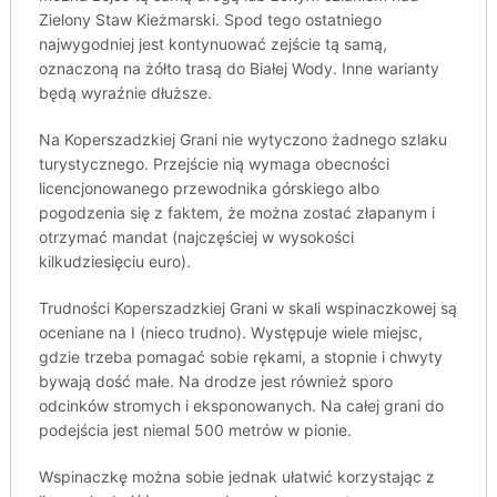
Zielony Staw Kieżmarski. Spod tego ostatniego
najwygodniej jest kontynuować zejście tą samą,
oznaczoną na żółto trasą do Białej Wody. Inne warianty
będą wyraźnie dłuższe.
Na Koperszadzkiej Grani nie wytyczono żadnego szlaku
turystycznego. Przejście nią wymaga obecności
licencjonowanego przewodnika górskiego albo
pogodzenia się z faktem, że można zostać złapanym i
otrzymać mandat (najczęściej w wysokości
kilkudziesięciu euro).
Trudności Koperszadzkiej Grani w skali wspinaczkowej są
oceniane na I (nieco trudno). Występuje wiele miejsc,
gdzie trzeba pomagać sobie rękami, a stopnie i chwyty
bywają dość małe. Na drodze jest również sporo
odcinków stromych i eksponowanych. Na całej grani do
podejścia jest niemal 500 metrów w pionie.
Wspinaczkę można sobie jednak ułatwić korzystając z