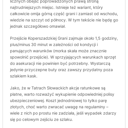
licznych obejść poprowadzonych prawą stroną
najtrudniejszych miejsc. Istnieje też wariant, który
całkowicie omija górną część grani i zamiast od wschodu,
wiedzie na szczyt od północy. W tym tekście nie będę go
jednak szczegółowo omawiał.
Przejście Koperszadzkiej Grani zajmuje około 1,5 godziny,
plus/minus 30 minut w zależności od kondycji i
panujących warunków (morka skała może znacznie
spowolnić przejście). W sprzyjających warunkach sprzęt
do asekuracji nie powinien być potrzebny. Wystarczą
jedynie przyczepne buty oraz zawszy przydatny poza
szlakiem kask.
Jako, że w Tatrach Słowackich akcje ratunkowe są
płatne, warto rozważyć wykupienie odpowiedniej polisy
ubezpieczeniowej. Koszt jednodniowej to tylko parę
złotych, choć warto zwracać uwagę na regulaminy –
wiele z nich po prostu nie zadziała, jeśli wypadek zdarzy
się po celowym zejściu ze szlaku.