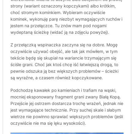
strony (wariant oznaczony kopczykami) albo krótkim,
choć stromym kominkiem. Wybieram oczywiście
kominek, wykonuję parę niezbyt wymagających ruchów i
jestem na przełączce. Tu znów mam pod nogami
wydeptaną ścieżkę (widać ją na zdjęciu powyżej).
Z przełączką wspinaczka zaczyna się na dobre. Mogę
oczywiście używać obejść, ale tak jak mówiłem, w tym
tekście będę się skupiał na wariancie trzymającym się
ściśle grani. Choć jak ktoś chcę iść łatwiejszą drogą, to
pewnie odszuka ją bez większych problemów – ścieżki
są wyraźne, a czasem również kopczykowane.
Podchodzę kawałek po kamieniach i trafiam na wąski,
mocniej eksponowany fragment grani zwany Białą Kopą.
Przejście jej ostrzem dostarcza trochę wrażeń, jednak nie
jest wymagające technicznie. Przy suchej skale i słabym
wietrze nie powinno sprawiać większych problemów (jeśli
oczywiście nie ma się lęku wysokości).