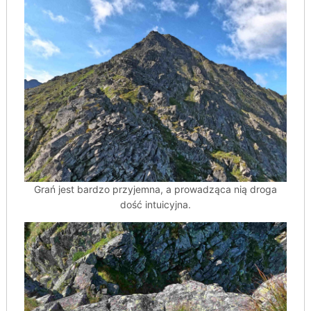
Grań jest bardzo przyjemna, a prowadząca nią droga
dość intuicyjna.