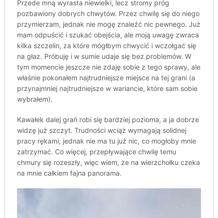
Przede mną wyrasta niewielki, lecz stromy próg
pozbawiony dobrych chwytów. Przez chwilę się do niego
przymierzam, jednak nie mogę znaleźć nic pewnego. Już
mam odpuścić i szukać obejścia, ale moją uwagę zwraca
kilka szczelin, za które mógłbym chwycić i wczołgać się
na głaz. Próbuję i w sumie udaje się bez problemów. W
tym momencie jeszcze nie zdaję sobie z tego sprawy, ale
właśnie pokonałem najtrudniejsze miejsce na tej grani (a
przynajmniej najtrudniejsze w wariancie, które sam sobie
wybrałem).
Kawałek dalej grań robi się bardziej pozioma, a ja dobrze
widzę już szczyt. Trudności wciąż wymagają solidnej
pracy rękami, jednak nie ma tu już nic, co mogłoby mnie
zatrzymać. Co więcej, przepływające chwilę temu
chmury się rozeszły, więc wiem, że na wierzchołku czeka
na mnie całkiem fajna panorama.