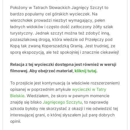
Położony w Tatrach Słowackich Jagnięcy Szczyt to
bardzo popularny cel górskich wycieczek. Na
wierzchołek prowadzi niezbyt wymagający, pełen
ładnych widoków i często dość zatłoczony żółty szlak
turystyczny. Jednak szczyt można też zdobyć inną,
pozaszlakową drogą, która wiedzie od Przełęczy pod
Kopą tak zwaną Koperszadzką Granią. Jest trudniej, ze
sporą ekspozycją, ale też spokojniej i znacznie ciekawiej!
Relacja z tej wycieczki dostępna jest również w wersji
filmowej. Aby obejrzeć materiał,
kliknij tutaj
.
To przejście jest kontynuacją (a właściwie rozszerzeniem)
opisanej w poprzednim artykule
wycieczki w Tatry
Bielskie
. Wiedziałem, że skoro w pewnym momencie
znajdę się blisko
Jagnięcego Szczytu
, to naprawdę
szkoda byłoby nie skorzystać z okazji i nie odwiedzić tej
interesującej grani, o której słyszałem już parę dobrych
opinii.