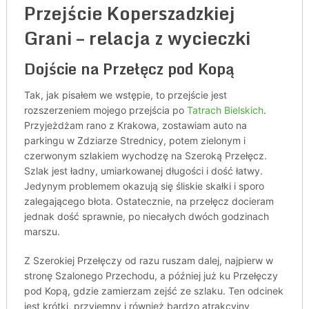
Przejście Koperszadzkiej
Grani – relacja z wycieczki
Dojście na Przełęcz pod Kopą
Tak, jak pisałem we wstępie, to przejście jest
rozszerzeniem mojego przejścia po
Tatrach Bielskich
.
Przyjeżdżam rano z Krakowa, zostawiam auto na
parkingu w Zdziarze Strednicy, potem zielonym i
czerwonym szlakiem wychodzę na Szeroką Przełęcz.
Szlak jest ładny, umiarkowanej długości i dość łatwy.
Jedynym problemem okazują się śliskie skałki i sporo
zalegającego błota. Ostatecznie, na przełęcz docieram
jednak dość sprawnie, po niecałych dwóch godzinach
marszu.
Z Szerokiej Przełęczy od razu ruszam dalej, najpierw w
stronę Szalonego Przechodu, a później już ku Przełęczy
pod Kopą, gdzie zamierzam zejść ze szlaku. Ten odcinek
jest krótki, przyjemny i również bardzo atrakcyjny