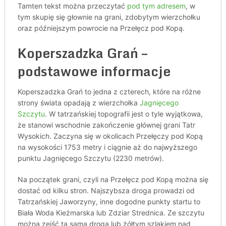
Tamten tekst można przeczytać
pod tym adresem
, w
tym skupię się głownie na grani, zdobytym wierzchołku
oraz późniejszym powrocie na Przełęcz pod Kopą.
Koperszadzka Grań –
podstawowe informacje
Koperszadzka Grań to jedna z czterech, które na różne
strony świata opadają z wierzchołka
Jagnięcego
Szczytu
. W tatrzańskiej topografii jest o tyle wyjątkowa,
że stanowi wschodnie zakończenie głównej grani Tatr
Wysokich. Zaczyna się w okolicach Przełęczy pod Kopą
na wysokości 1753 metry i ciągnie aż do najwyższego
punktu Jagnięcego Szczytu (2230 metrów).
Na początek grani, czyli na Przełęcz pod Kopą można się
dostać od kilku stron. Najszybsza droga prowadzi od
Tatrzańskiej Jaworzyny, inne dogodne punkty startu to
Biała Woda Kieżmarska lub Zdziar Strednica. Ze szczytu
można zejść tą samą drogą lub żółtym szlakiem nad