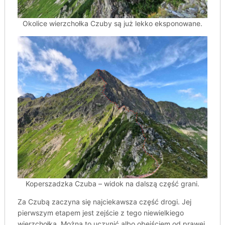
Okolice wierzchołka Czuby są już lekko eksponowane.
Koperszadzka Czuba – widok na dalszą część grani.
Za Czubą zaczyna się najciekawsza część drogi. Jej
pierwszym etapem jest zejście z tego niewielkiego
wierzchołka. Można to uczynić albo obejściem od prawej