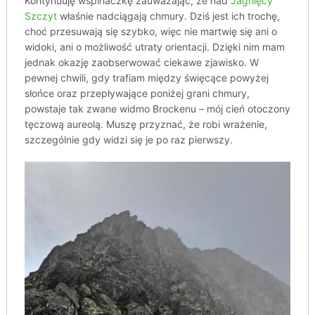
Kontynuuję wspinaczkę zauważając, że nad
Jagnięcy
Szczyt
właśnie nadciągają chmury. Dziś jest ich trochę,
choć przesuwają się szybko, więc nie martwię się ani o
widoki, ani o możliwość utraty orientacji. Dzięki nim mam
jednak okazję zaobserwować ciekawe zjawisko. W
pewnej chwili, gdy trafiam między święcące powyżej
słońce oraz przepływające poniżej grani chmury,
powstaje tak zwane widmo Brockenu – mój cień otoczony
tęczową aureolą. Muszę przyznać, że robi wrażenie,
szczególnie gdy widzi się je po raz pierwszy.