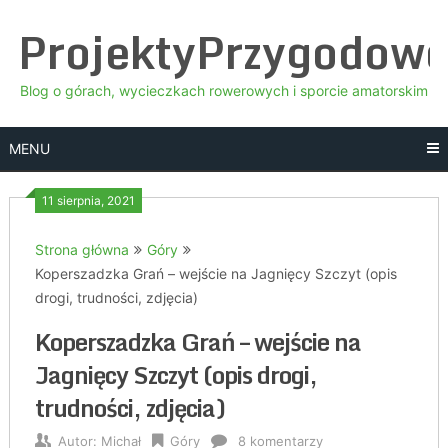
Skip
ProjektyPrzygodow
to
content
Blog o górach, wycieczkach rowerowych i sporcie amatorskim
MENU
11 sierpnia, 2021
Strona główna
Góry
Koperszadzka Grań – wejście na Jagnięcy Szczyt (opis
drogi, trudności, zdjęcia)
Koperszadzka Grań – wejście na
Jagnięcy Szczyt (opis drogi,
trudności, zdjęcia)
Autor:
Michał
Góry
8 komentarzy