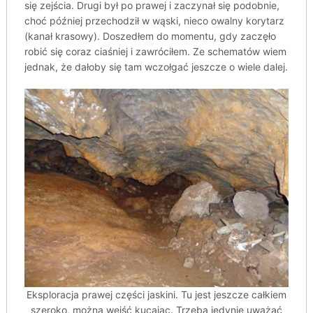
się zejścia. Drugi był po prawej i zaczynał się podobnie,
choć później przechodził w wąski, nieco owalny korytarz
(kanał krasowy). Doszedłem do momentu, gdy zaczęło
robić się coraz ciaśniej i zawróciłem. Ze schematów wiem
jednak, że dałoby się tam wczołgać jeszcze o wiele dalej.
Eksploracja prawej części jaskini. Tu jest jeszcze całkiem
szeroko, można wejść kucając. Trzeba jedynie uważać