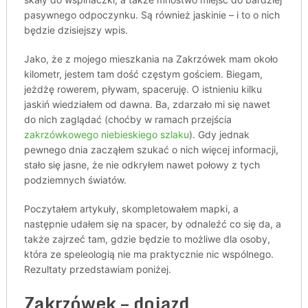
pasywnego odpoczynku. Są również jaskinie – i to o nich
będzie dzisiejszy wpis.
Jako, że z mojego mieszkania na Zakrzówek mam około
kilometr, jestem tam dość częstym gościem. Biegam,
jeżdżę rowerem, pływam, spaceruję. O istnieniu kilku
jaskiń wiedziałem od dawna. Ba, zdarzało mi się nawet
do nich zaglądać (choćby w ramach przejścia
zakrzówkowego niebieskiego szlaku
). Gdy jednak
pewnego dnia zacząłem szukać o nich więcej informacji,
stało się jasne, że nie odkryłem nawet połowy z tych
podziemnych światów.
Poczytałem artykuły, skompletowałem mapki, a
następnie udałem się na spacer, by odnaleźć co się da, a
także zajrzeć tam, gdzie będzie to możliwe dla osoby,
która ze speleologią nie ma praktycznie nic wspólnego.
Rezultaty przedstawiam poniżej.
Zakrzówek – dojazd