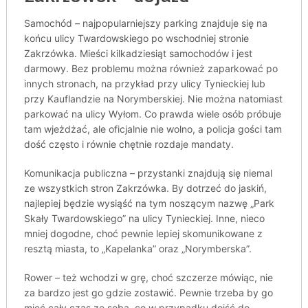
Samochód – najpopularniejszy parking znajduje się na
końcu ulicy Twardowskiego po wschodniej stronie
Zakrzówka. Mieści kilkadziesiąt samochodów i jest
darmowy. Bez problemu można również zaparkować po
innych stronach, na przykład przy ulicy Tynieckiej lub
przy Kauflandzie na Norymberskiej. Nie można natomiast
parkować na ulicy Wyłom. Co prawda wiele osób próbuje
tam wjeżdżać, ale oficjalnie nie wolno, a policja gości tam
dość często i równie chętnie rozdaje mandaty.
Komunikacja publiczna – przystanki znajdują się niemal
ze wszystkich stron Zakrzówka. By dotrzeć do jaskiń,
najlepiej będzie wysiąść na tym noszącym nazwę „Park
Skały Twardowskiego” na ulicy Tynieckiej. Inne, nieco
mniej dogodne, choć pewnie lepiej skomunikowane z
resztą miasta, to „Kapelanka” oraz „Norymberska”.
Rower – też wchodzi w grę, choć szczerze mówiąc, nie
za bardzo jest go gdzie zostawić. Pewnie trzeba by go
mieć cały czas ze sobą, co w przypadku dojść do