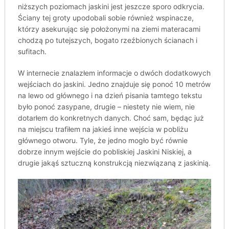
niższych poziomach jaskini jest jeszcze sporo odkrycia.
Ściany tej groty upodobali sobie również wspinacze,
którzy asekurując się położonymi na ziemi materacami
chodzą po tutejszych, bogato rzeźbionych ścianach i
sufitach.
W internecie znalazłem informacje o dwóch dodatkowych
wejściach do jaskini. Jedno znajduje się ponoć 10 metrów
na lewo od głównego i na dzień pisania tamtego tekstu
było ponoć zasypane, drugie – niestety nie wiem, nie
dotarłem do konkretnych danych. Choć sam, będąc już
na miejscu trafiłem na jakieś inne wejścia w pobliżu
głównego otworu. Tyle, że jedno mogło być równie
dobrze innym wejście do pobliskiej Jaskini Niskiej, a
drugie jakąś sztuczną konstrukcją niezwiązaną z jaskinią.