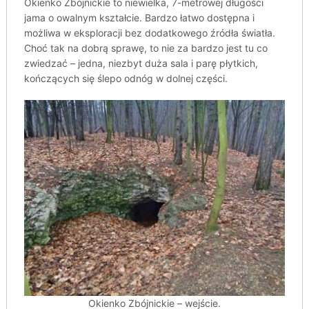
Okienko Zbójnickie to niewielka, 7-metrowej długości
jama o owalnym kształcie. Bardzo łatwo dostępna i
możliwa w eksploracji bez dodatkowego źródła światła.
Choć tak na dobrą sprawę, to nie za bardzo jest tu co
zwiedzać – jedna, niezbyt duża sala i parę płytkich,
kończących się ślepo odnóg w dolnej części.
Okienko Zbójnickie – wejście.