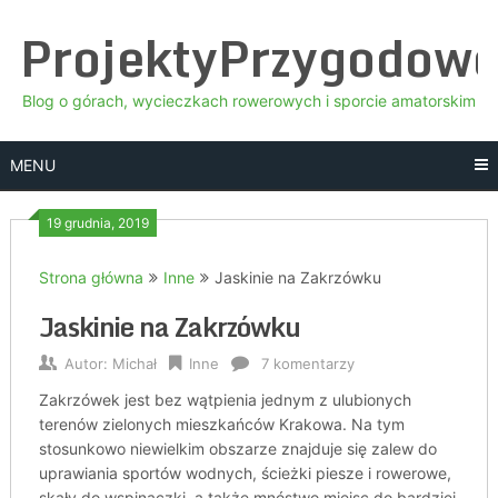
Skip
ProjektyPrzygodow
to
content
Blog o górach, wycieczkach rowerowych i sporcie amatorskim
MENU
19 grudnia, 2019
Strona główna
Inne
Jaskinie na Zakrzówku
Jaskinie na Zakrzówku
Autor:
Michał
Inne
7 komentarzy
Zakrzówek jest bez wątpienia jednym z ulubionych
terenów zielonych mieszkańców Krakowa. Na tym
stosunkowo niewielkim obszarze znajduje się zalew do
uprawiania sportów wodnych, ścieżki piesze i rowerowe,
skały do wspinaczki, a także mnóstwo miejsc do bardziej