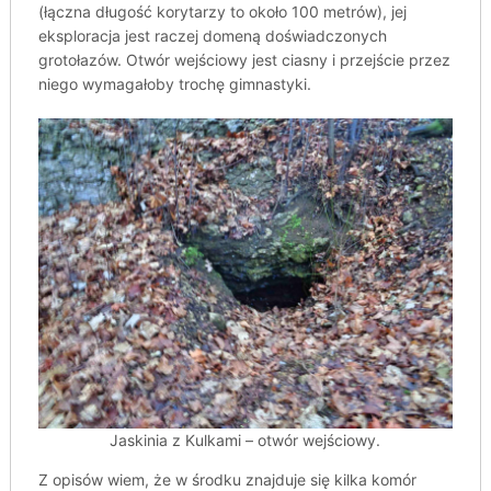
(łączna długość korytarzy to około 100 metrów), jej
eksploracja jest raczej domeną doświadczonych
grotołazów. Otwór wejściowy jest ciasny i przejście przez
niego wymagałoby trochę gimnastyki.
Jaskinia z Kulkami – otwór wejściowy.
Z opisów wiem, że w środku znajduje się kilka komór