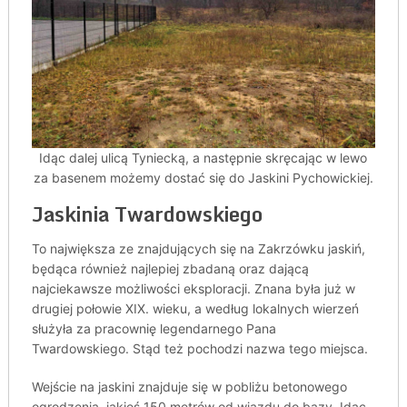
Idąc dalej ulicą Tyniecką, a następnie skręcając w lewo
za basenem możemy dostać się do Jaskini Pychowickiej.
Jaskinia Twardowskiego
To największa ze znajdujących się na Zakrzówku jaskiń,
będąca również najlepiej zbadaną oraz dającą
najciekawsze możliwości eksploracji. Znana była już w
drugiej połowie XIX. wieku, a według lokalnych wierzeń
służyła za pracownię legendarnego Pana
Twardowskiego. Stąd też pochodzi nazwa tego miejsca.
Wejście na jaskini znajduje się w pobliżu betonowego
ogrodzenia, jakieś 150 metrów od wjazdu do bazy. Idąc