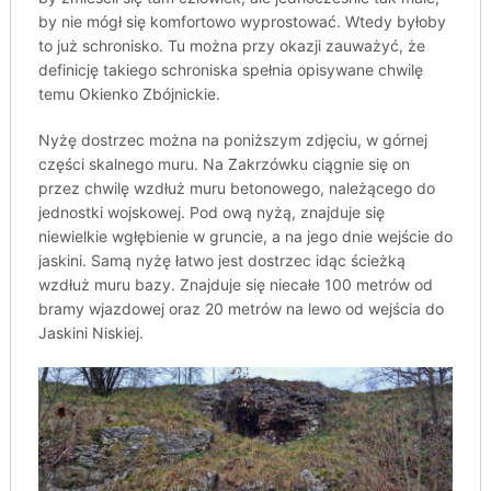
by nie mógł się komfortowo wyprostować. Wtedy byłoby
to już schronisko. Tu można przy okazji zauważyć, że
definicję takiego schroniska spełnia opisywane chwilę
temu Okienko Zbójnickie.
Nyżę dostrzec można na poniższym zdjęciu, w górnej
części skalnego muru. Na Zakrzówku ciągnie się on
przez chwilę wzdłuż muru betonowego, należącego do
jednostki wojskowej. Pod ową nyżą, znajduje się
niewielkie wgłębienie w gruncie, a na jego dnie wejście do
jaskini. Samą nyżę łatwo jest dostrzec idąc ścieżką
wzdłuż muru bazy. Znajduje się niecałe 100 metrów od
bramy wjazdowej oraz 20 metrów na lewo od wejścia do
Jaskini Niskiej.