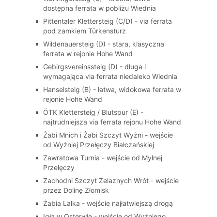
dostępna ferrata w pobliżu Wiednia
Pittentaler Klettersteig (C/D) - via ferrata
pod zamkiem Türkensturz
Wildenauersteig (D) - stara, klasyczna
ferrata w rejonie Hohe Wand
Gebirgsvereinssteig (D) - długa i
wymagająca via ferrata niedaleko Wiednia
Hanselsteig (B) - łatwa, widokowa ferrata w
rejonie Hohe Wand
ÖTK Klettersteig / Blutspur (E) -
najtrudniejsza via ferrata rejonu Hohe Wand
Żabi Mnich i Żabi Szczyt Wyżni - wejście
od Wyżniej Przełęczy Białczańskiej
Zawratowa Turnia - wejście od Mylnej
Przełęczy
Zachodni Szczyt Żelaznych Wrót - wejście
przez Dolinę Złomisk
Żabia Lalka - wejście najłatwiejszą drogą
Igła w Osterwie - wejście od Wyżniego