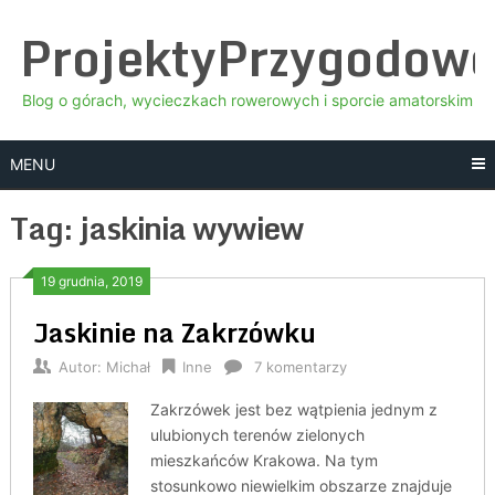
Skip
ProjektyPrzygodow
to
content
Blog o górach, wycieczkach rowerowych i sporcie amatorskim
MENU
Tag:
jaskinia wywiew
19 grudnia, 2019
Jaskinie na Zakrzówku
Autor:
Michał
Inne
7 komentarzy
Zakrzówek jest bez wątpienia jednym z
ulubionych terenów zielonych
mieszkańców Krakowa. Na tym
stosunkowo niewielkim obszarze znajduje