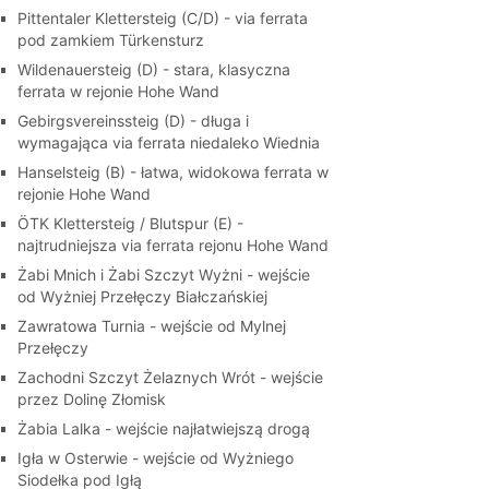
Pittentaler Klettersteig (C/D) - via ferrata
pod zamkiem Türkensturz
Wildenauersteig (D) - stara, klasyczna
ferrata w rejonie Hohe Wand
Gebirgsvereinssteig (D) - długa i
wymagająca via ferrata niedaleko Wiednia
Hanselsteig (B) - łatwa, widokowa ferrata w
rejonie Hohe Wand
ÖTK Klettersteig / Blutspur (E) -
najtrudniejsza via ferrata rejonu Hohe Wand
Żabi Mnich i Żabi Szczyt Wyżni - wejście
od Wyżniej Przełęczy Białczańskiej
Zawratowa Turnia - wejście od Mylnej
Przełęczy
Zachodni Szczyt Żelaznych Wrót - wejście
przez Dolinę Złomisk
Żabia Lalka - wejście najłatwiejszą drogą
Igła w Osterwie - wejście od Wyżniego
Siodełka pod Igłą