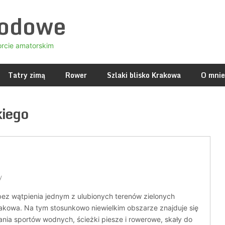
godowe
orcie amatorskim
Tatry zimą
Rower
Szlaki blisko Krakowa
O mnie
kiego
y
bez wątpienia jednym z ulubionych terenów zielonych
kowa. Na tym stosunkowo niewielkim obszarze znajduje się
nia sportów wodnych, ścieżki piesze i rowerowe, skały do