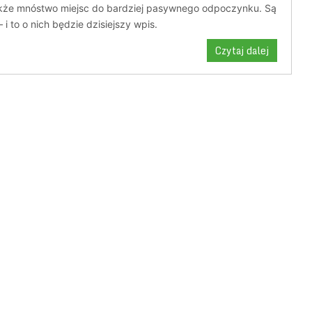
akże mnóstwo miejsc do bardziej pasywnego odpoczynku. Są
– i to o nich będzie dzisiejszy wpis.
Czytaj dalej