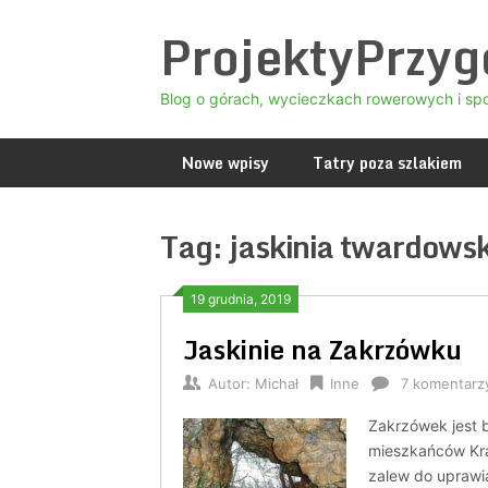
Skip
ProjektyPrzy
to
content
Blog o górach, wycieczkach rowerowych i sp
Nowe wpisy
Tatry poza szlakiem
Tag:
jaskinia twardows
19 grudnia, 2019
Jaskinie na Zakrzówku
Autor:
Michał
Inne
7 komentarz
Zakrzówek jest 
mieszkańców Kra
zalew do uprawia