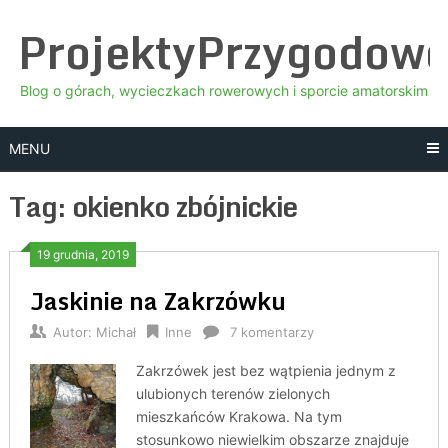
Skip
ProjektyPrzygodow
to
content
Blog o górach, wycieczkach rowerowych i sporcie amatorskim
MENU
Tag:
okienko zbójnickie
19 grudnia, 2019
Jaskinie na Zakrzówku
Autor:
Michał
Inne
7 komentarzy
Zakrzówek jest bez wątpienia jednym z
ulubionych terenów zielonych
mieszkańców Krakowa. Na tym
stosunkowo niewielkim obszarze znajduje