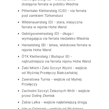
dostępna ferrata w pobliżu Wiednia
Pittentaler Klettersteig (C/D) - via ferrata
pod zamkiem Türkensturz
Wildenauersteig (D) - stara, klasyczna
ferrata w rejonie Hohe Wand
Gebirgsvereinssteig (D) - długa i
wymagająca via ferrata niedaleko Wiednia
Hanselsteig (B) - łatwa, widokowa ferrata w
rejonie Hohe Wand
ÖTK Klettersteig / Blutspur (E) -
najtrudniejsza via ferrata rejonu Hohe Wand
Żabi Mnich i Żabi Szczyt Wyżni - wejście
od Wyżniej Przełęczy Białczańskiej
Zawratowa Turnia - wejście od Mylnej
Przełęczy
Zachodni Szczyt Żelaznych Wrót - wejście
przez Dolinę Złomisk
Żabia Lalka - wejście najłatwiejszą drogą
Igła w Osterwie - wejście od Wyżniego