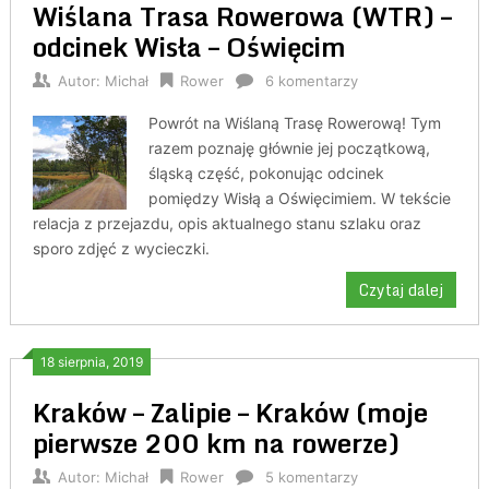
Wiślana Trasa Rowerowa (WTR) –
odcinek Wisła – Oświęcim
Autor:
Michał
Rower
6 komentarzy
Powrót na Wiślaną Trasę Rowerową! Tym
razem poznaję głównie jej początkową,
śląską część, pokonując odcinek
pomiędzy Wisłą a Oświęcimiem. W tekście
relacja z przejazdu, opis aktualnego stanu szlaku oraz
sporo zdjęć z wycieczki.
Czytaj dalej
18 sierpnia, 2019
Kraków – Zalipie – Kraków (moje
pierwsze 200 km na rowerze)
Autor:
Michał
Rower
5 komentarzy