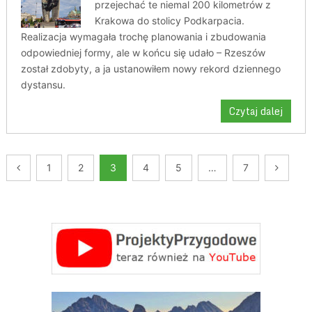
przejechać te niemal 200 kilometrów z
Krakowa do stolicy Podkarpacia.
Realizacja wymagała trochę planowania i zbudowania
odpowiedniej formy, ale w końcu się udało – Rzeszów
został zdobyty, a ja ustanowiłem nowy rekord dziennego
dystansu.
Czytaj dalej
Nawigacja
1
2
3
4
5
…
7
po
wpisach