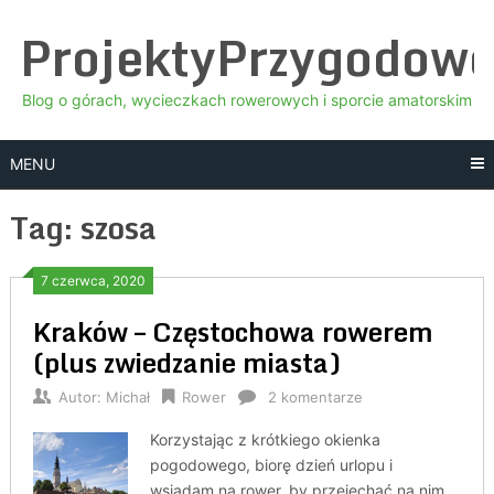
Skip
ProjektyPrzygodow
to
content
Blog o górach, wycieczkach rowerowych i sporcie amatorskim
MENU
Tag:
szosa
7 czerwca, 2020
Kraków – Częstochowa rowerem
(plus zwiedzanie miasta)
Autor:
Michał
Rower
2 komentarze
Korzystając z krótkiego okienka
pogodowego, biorę dzień urlopu i
wsiadam na rower, by przejechać na nim