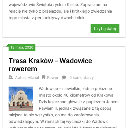
województwie Świętokrzyskim Kielce. Zapraszam na
relację nie tylko z przejazdu, ale i krótkiego zwiedzania
tego miasta z perspektywy dwóch kółek.
Czytaj dalej
13 maja, 2020
Trasa Kraków – Wadowice
rowerem
Autor:
Michał
Rower
0 komentarzy
Wadowice – niewielkie, ładnie położone
miasto około 40 kilometrów od Krakowa.
Dziś kojarzone głównie z papieżem Janem
Pawłem II, jednak związane z tą osobą
miejsca to nie wszystko, co ma do zaoferowania
odwiedzającym. W ramach tej wycieczki do Wadowic
wybieram się na rowerze, by pojeździć trochę mniejszymi