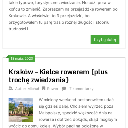
takie typowe, turystyczne zwiedzanie. No cóż, pora w
końcu to zmienić. Zapraszam na przejażdżkę rowerem po
Krakowie. A właściwie, to 3 przejażdżki, bo
przygotowałem tu parę tras o różnej długości, stopniu
trudności i
Czytaj dalej
18 maja, 2020
Kraków – Kielce rowerem (plus
trochę zwiedzania)
Autor:
Michał
Rower
7 komentarzy
W miniony weekend postanowiłem udać
się gdzieś dalej. Chciałem wyjrzeć poza
Małopolskę, spędzić większość dnia na
rowerze i dotrzeć dokądś, skąd mógłbym
wrócić do domu koleją. Wybór padł na położone w