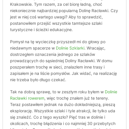
Krakowskie. Tym razem, za cel biorę ładną, choć
niekoniecznie najbardziej popularną Dolinę Racławki. Czy
jest w niej coś wartego uwagi? Aby to sprawdzić,
postanowiłem przejść wszystkie tamtejsze szlaki
turystyczne i ścieżki edukacyjne.
Pomysł na tę wycieczkę przyszedł mi do głowy po
niedawnym spacerze w
Dolinie Szklarki
. Wracając,
dostrzegłem oznaczenia jednego ze szlaków
prowadzących do sąsiedniej Doliny Racławki. W domu
poszperałem trochę w sieci, znalazłem inne trasy i
zapisałem je na liście pomysłów. Jak widać, na realizację
nie trzeba było długo czekać.
Tak na dobrą sprawę, to w zeszłym roku byłem w
Dolinie
Racławki rowerem
, więc trochę znałem już te tereny.
Teraz postawiłem jednak na dużo dokładniejszą, pieszą
eksplorację. Wszystkie szlaki i tyle atrakcji, ile tylko uda
się znaleźć. Co z tego wyszło? Pięć tras w dolinie i
okolicach, trochę błądzenia i co najmniej 30 przebytych