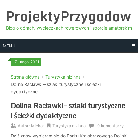
Skip
ProjektyPrzygodow
to
content
Blog o górach, wycieczkach rowerowych i sporcie amatorskim
MENU
17 lutego, 2021
Strona główna
Turystyka nizinna
Dolina Racławki – szlaki turystyczne i ścieżki
dydaktyczne
Dolina Racławki – szlaki turystyczne
i ścieżki dydaktyczne
Autor:
Michał
Turystyka nizinna
0 komentarzy
Dziś znów wybieram się do Parku Krajobrazowego Dolinki