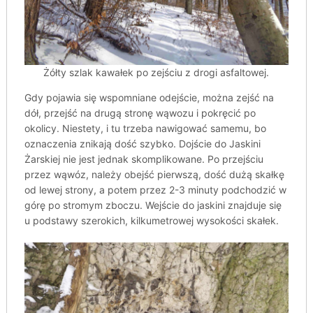
Żółty szlak kawałek po zejściu z drogi asfaltowej.
Gdy pojawia się wspomniane odejście, można zejść na
dół, przejść na drugą stronę wąwozu i pokręcić po
okolicy. Niestety, i tu trzeba nawigować samemu, bo
oznaczenia znikają dość szybko. Dojście do Jaskini
Żarskiej nie jest jednak skomplikowane. Po przejściu
przez wąwóz, należy obejść pierwszą, dość dużą skałkę
od lewej strony, a potem przez 2-3 minuty podchodzić w
górę po stromym zboczu. Wejście do jaskini znajduje się
u podstawy szerokich, kilkumetrowej wysokości skałek.