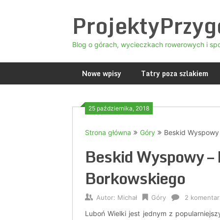
Skip
ProjektyPrzy
to
content
Blog o górach, wycieczkach rowerowych i sp
Nowe wpisy
Tatry poza szlakiem
25 października, 2018
Strona główna
Góry
Beskid Wyspowy 
Beskid Wyspowy – L
Borkowskiego
Autor:
Michał
Góry
2 komentar
Luboń Wielki jest jednym z popularniej