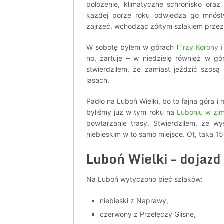
położenie, klimatyczne schronisko ora
każdej porze roku odwiedza go mnóstw
zajrzeć, wchodząc żółtym szlakiem prze
W sobotę byłem w górach (
Trzy Korony i
no, żartuję – w niedzielę również w g
stwierdziłem, że zamiast jeździć szosą
lasach.
Padło na Luboń Wielki, bo to fajna góra 
byliśmy już w tym roku na
Luboniu w zim
powtarzanie trasy. Stwierdziłem, że wy
niebieskim w to samo miejsce. Ot, taka 1
Luboń Wielki – dojazd
Na Luboń wytyczono pięć szlaków:
niebieski z Naprawy,
czerwony z Przełęczy Glisne,