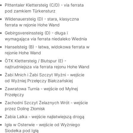
Pittentaler Klettersteig (C/D) - via ferrata
pod zamkiem Türkensturz
Wildenauersteig (D) - stara, klasyczna
ferrata w rejonie Hohe Wand
Gebirgsvereinssteig (D) - długa i
wymagająca via ferrata niedaleko Wiednia
Hanselsteig (B) - łatwa, widokowa ferrata w
rejonie Hohe Wand
ÖTK Klettersteig / Blutspur (E) -
najtrudniejsza via ferrata rejonu Hohe Wand
Żabi Mnich i Żabi Szczyt Wyżni - wejście
od Wyżniej Przełęczy Białczańskiej
Zawratowa Turnia - wejście od Mylnej
Przełęczy
Zachodni Szczyt Żelaznych Wrót - wejście
przez Dolinę Złomisk
Żabia Lalka - wejście najłatwiejszą drogą
Igła w Osterwie - wejście od Wyżniego
Siodełka pod Igłą