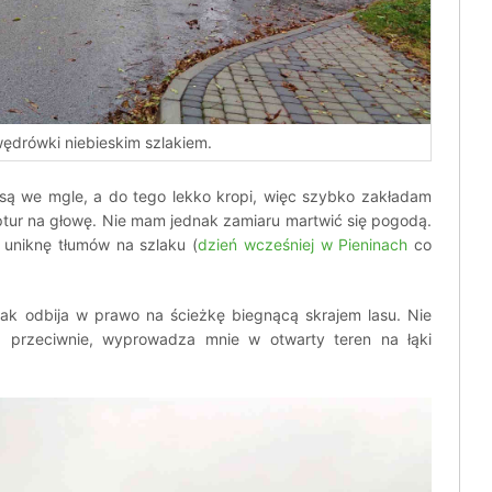
ędrówki niebieskim szlakiem.
 są we mgle, a do tego lekko kropi, więc szybko zakładam
tur na głowę. Nie mam jednak zamiaru martwić się pogodą.
j uniknę tłumów na szlaku (
dzień wcześniej w Pieninach
co
lak odbija w prawo na ścieżkę biegnącą skrajem lasu. Nie
 przeciwnie, wyprowadza mnie w otwarty teren na łąki