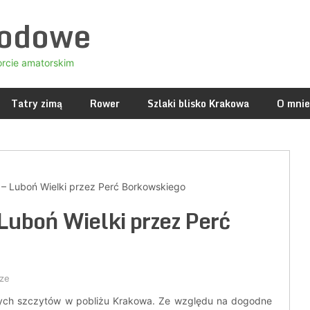
godowe
orcie amatorskim
Tatry zimą
Rower
Szlaki blisko Krakowa
O mnie
– Luboń Wielki przez Perć Borkowskiego
uboń Wielki przez Perć
ze
szych szczytów w pobliżu Krakowa. Ze względu na dogodne