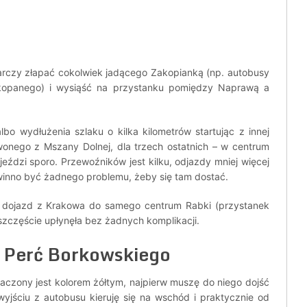
tarczy złapać cokolwiek jadącego Zakopianką (np. autobusy
kopanego) i wysiąść na przystanku pomiędzy Naprawą a
bo wydłużenia szlaku o kilka kilometrów startując z innej
onego z Mszany Dolnej, dla trzech ostatnich – w centrum
eździ sporo. Przewoźników jest kilku, odjazdy mniej więcej
winno być żadnego problemu, żeby się tam dostać.
 dojazd z Krakowa do samego centrum Rabki (przystanek
 szczęście upłynęła bez żadnych komplikacji.
z Perć Borkowskiego
czony jest kolorem żółtym, najpierw muszę do niego dojść
wyjściu z autobusu kieruję się na wschód i praktycznie od