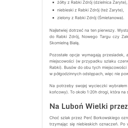
żółty z Rabki Zdrój (dzielnica Zaryte),
niebieski z Rabki Zdrój (też Zaryte),
zielony z Rabki Zdrój (Śmietanowa).
Najłatwiej dotrzeć na ten pierwszy. Wys
do Rabki Zdrój, Nowego Targu czy Za
Skomielną Białą.
Pozostałe opcje wymagają przesiadek, al
miejscowości (w przypadku szlaku czerw
Rabki). Busów do obu tych miejscowości j
w półgodzinnych odstępach, więc nie po
Na potrzeby swojej wycieczki wybrałem
końcowy). To około 1:20h drogi, która na
Na Luboń Wielki prze
Choć szlak przez Perć Borkowskiego ozna
trzymając się niebieskich oznaczeń. Po 