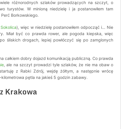
z wiele różnorodnych szlaków prowadzących na szczyt, o
o turystów. W minioną niedzielę i ja postanowiłem tam
z Perć Borkowskiego.
 Sokolica
), więc w niedzielę postanowiłem odpocząć i… Nie
óry. Miał być co prawda rower, ale pogoda kiepska, więc
 po śliskich drogach, lepiej powłóczyć się po zamglonych
i ma całkiem dobry dojazd komunikacją publiczną. Co prawda
ie
, ale na szczyt prowadzi tyle szlaków, że nie ma obaw o
startuję z Rabki Zdrój, wejdę żółtym, a następnie wrócę
5-kilometrowa pętla na jakieś 5 godzin zabawy.
 z Krakowa