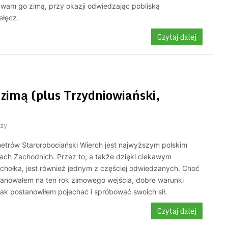
wam go zimą, przy okazji odwiedzając pobliską
ełęcz.
Czytaj dalej
zimą (plus Trzydniowiański,
zy
etrów Starorobociański Wierch jest najwyższym polskim
ach Zachodnich. Przez to, a także dzięki ciekawym
chołka, jest również jednym z częściej odwiedzanych. Choć
planowałem na ten rok zimowego wejścia, dobre warunki
nak postanowiłem pojechać i spróbować swoich sił.
Czytaj dalej