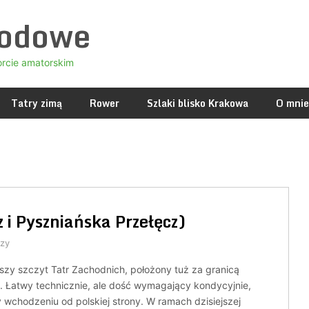
godowe
orcie amatorskim
Tatry zimą
Rower
Szlaki blisko Krakowa
O mnie
z i Pyszniańska Przełęcz)
zy
szy szczyt Tatr Zachodnich, położony tuż za granicą
. Łatwy technicznie, ale dość wymagający kondycyjnie,
 wchodzeniu od polskiej strony. W ramach dzisiejszej