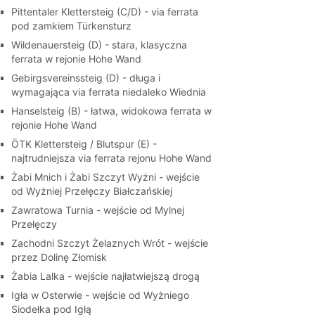
Pittentaler Klettersteig (C/D) - via ferrata
pod zamkiem Türkensturz
Wildenauersteig (D) - stara, klasyczna
ferrata w rejonie Hohe Wand
Gebirgsvereinssteig (D) - długa i
wymagająca via ferrata niedaleko Wiednia
Hanselsteig (B) - łatwa, widokowa ferrata w
rejonie Hohe Wand
ÖTK Klettersteig / Blutspur (E) -
najtrudniejsza via ferrata rejonu Hohe Wand
Żabi Mnich i Żabi Szczyt Wyżni - wejście
od Wyżniej Przełęczy Białczańskiej
Zawratowa Turnia - wejście od Mylnej
Przełęczy
Zachodni Szczyt Żelaznych Wrót - wejście
przez Dolinę Złomisk
Żabia Lalka - wejście najłatwiejszą drogą
Igła w Osterwie - wejście od Wyżniego
Siodełka pod Igłą