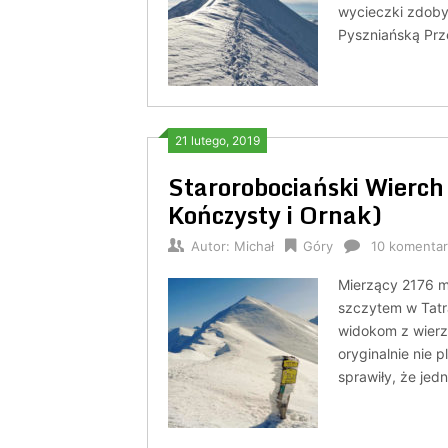
wycieczki zdoby
Pyszniańską Prz
21 lutego, 2019
Starorobociański Wierch 
Kończysty i Ornak)
Autor:
Michał
Góry
10 komentar
Mierzący 2176 m
szczytem w Tatr
widokom z wierz
oryginalnie nie 
sprawiły, że jed