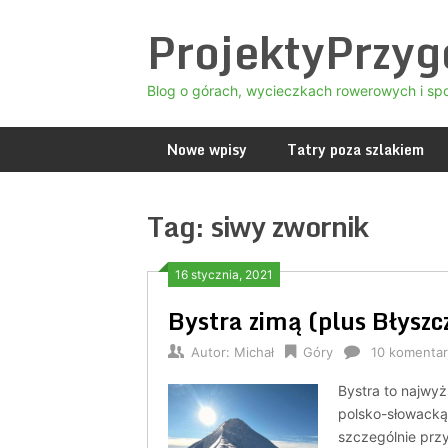
Skip
ProjektyPrzy
to
content
Blog o górach, wycieczkach rowerowych i sp
Nowe wpisy
Tatry poza szlakiem
Tag:
siwy zwornik
16 stycznia, 2021
Bystra zimą (plus Błyszc
Autor:
Michał
Góry
10 komentar
Bystra to najwyż
polsko-słowacką
szczególnie przy