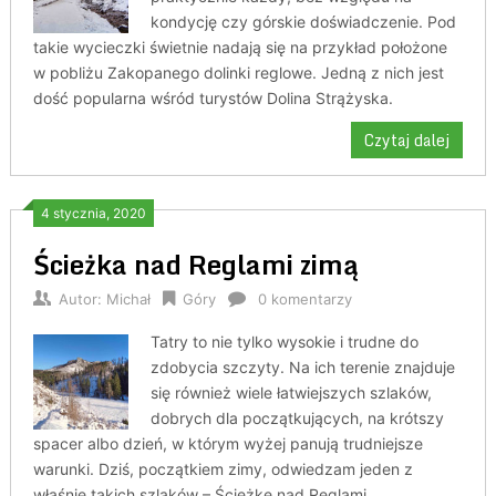
kondycję czy górskie doświadczenie. Pod
takie wycieczki świetnie nadają się na przykład położone
w pobliżu Zakopanego dolinki reglowe. Jedną z nich jest
dość popularna wśród turystów Dolina Strążyska.
Czytaj dalej
4 stycznia, 2020
Ścieżka nad Reglami zimą
Autor:
Michał
Góry
0 komentarzy
Tatry to nie tylko wysokie i trudne do
zdobycia szczyty. Na ich terenie znajduje
się również wiele łatwiejszych szlaków,
dobrych dla początkujących, na krótszy
spacer albo dzień, w którym wyżej panują trudniejsze
warunki. Dziś, początkiem zimy, odwiedzam jeden z
właśnie takich szlaków – Ścieżkę nad Reglami.