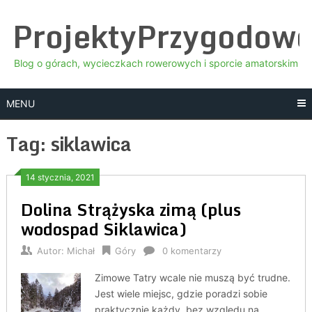
Skip
ProjektyPrzygodow
to
content
Blog o górach, wycieczkach rowerowych i sporcie amatorskim
MENU
Tag:
siklawica
14 stycznia, 2021
Dolina Strążyska zimą (plus
wodospad Siklawica)
Autor:
Michał
Góry
0 komentarzy
Zimowe Tatry wcale nie muszą być trudne.
Jest wiele miejsc, gdzie poradzi sobie
praktycznie każdy, bez względu na