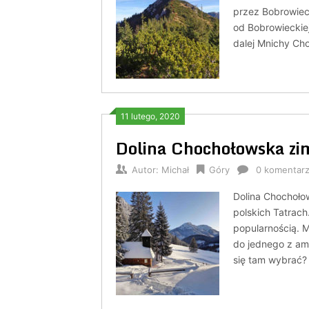
przez Bobrowiec
od Bobrowieckiej
dalej Mnichy Ch
11 lutego, 2020
Dolina Chochołowska zimą
Autor:
Michał
Góry
0 komentar
Dolina Chochołow
polskich Tatrach
popularnością. M
do jednego z am
się tam wybrać?