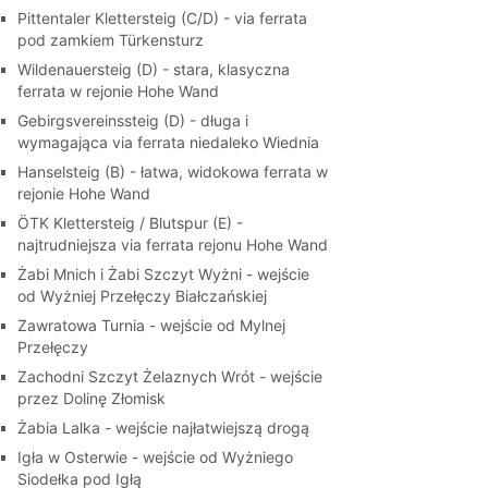
Pittentaler Klettersteig (C/D) - via ferrata
pod zamkiem Türkensturz
Wildenauersteig (D) - stara, klasyczna
ferrata w rejonie Hohe Wand
Gebirgsvereinssteig (D) - długa i
wymagająca via ferrata niedaleko Wiednia
Hanselsteig (B) - łatwa, widokowa ferrata w
rejonie Hohe Wand
ÖTK Klettersteig / Blutspur (E) -
najtrudniejsza via ferrata rejonu Hohe Wand
Żabi Mnich i Żabi Szczyt Wyżni - wejście
od Wyżniej Przełęczy Białczańskiej
Zawratowa Turnia - wejście od Mylnej
Przełęczy
Zachodni Szczyt Żelaznych Wrót - wejście
przez Dolinę Złomisk
Żabia Lalka - wejście najłatwiejszą drogą
Igła w Osterwie - wejście od Wyżniego
Siodełka pod Igłą