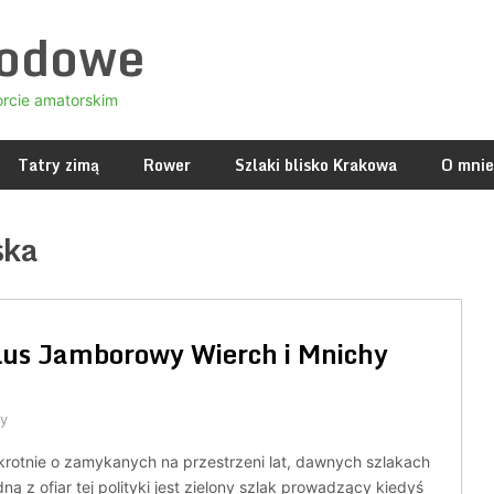
godowe
orcie amatorskim
Tatry zimą
Rower
Szlaki blisko Krakowa
O mnie
ska
lus Jamborowy Wierch i Mnichy
y
ukrotnie o zamykanych na przestrzeni lat, dawnych szlakach
ną z ofiar tej polityki jest zielony szlak prowadzący kiedyś