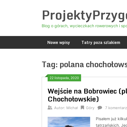
Skip
ProjektyPrzy
to
content
Blog o górach, wycieczkach rowerowych i sp
Nowe wpisy
Tatry poza szlakiem
Tag:
polana chochołow
22 listopada, 2020
Wejście na Bobrowiec (p
Chochołowskie)
Autor:
Michał
Góry
7 komentarz
Pisałem już kilk
tatrzańskich. Jed