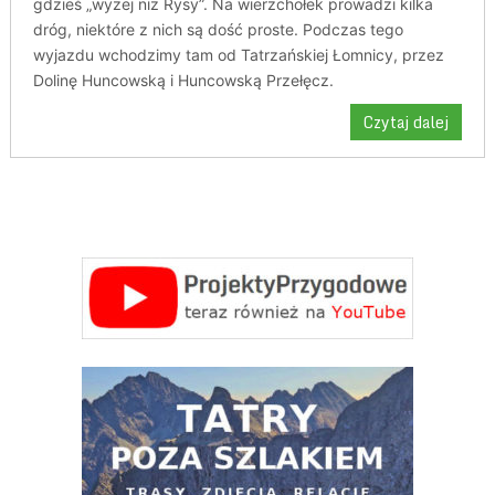
gdzieś „wyżej niż Rysy”. Na wierzchołek prowadzi kilka
dróg, niektóre z nich są dość proste. Podczas tego
wyjazdu wchodzimy tam od Tatrzańskiej Łomnicy, przez
Dolinę Huncowską i Huncowską Przełęcz.
Czytaj dalej