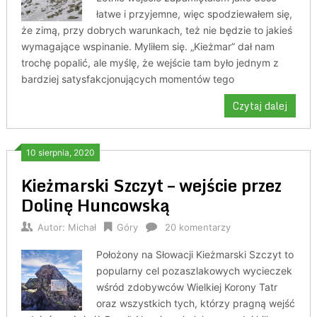
łatwe i przyjemne, więc spodziewałem się,
że zimą, przy dobrych warunkach, też nie będzie to jakieś
wymagające wspinanie. Myliłem się. „Kieżmar” dał nam
trochę popalić, ale myślę, że wejście tam było jednym z
bardziej satysfakcjonujących momentów tego
Czytaj dalej
10 sierpnia, 2020
Kieżmarski Szczyt – wejście przez
Dolinę Huncowską
Autor:
Michał
Góry
20 komentarzy
Położony na Słowacji Kieżmarski Szczyt to
popularny cel pozaszlakowych wycieczek
wśród zdobywców Wielkiej Korony Tatr
oraz wszystkich tych, którzy pragną wejść