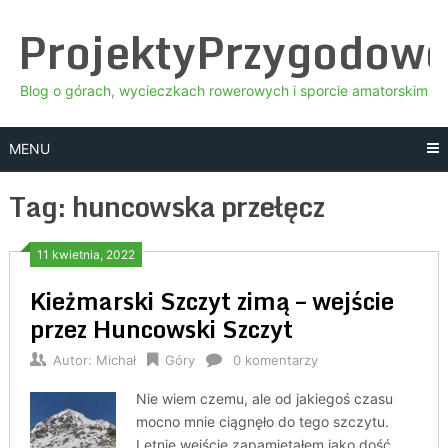
Skip
ProjektyPrzygodow
to
content
Blog o górach, wycieczkach rowerowych i sporcie amatorskim
MENU
Tag:
huncowska przełęcz
11 kwietnia, 2022
Kieżmarski Szczyt zimą – wejście
przez Huncowski Szczyt
Autor:
Michał
Góry
0 komentarzy
Nie wiem czemu, ale od jakiegoś czasu
mocno mnie ciągnęło do tego szczytu.
Letnie wejście zapamiętałem jako dość