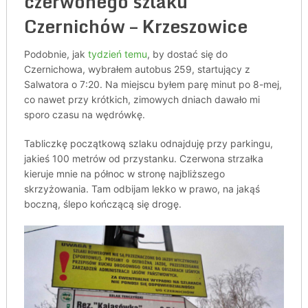
czerwonego szlaku
Czernichów – Krzeszowice
Podobnie, jak
tydzień temu
, by dostać się do
Czernichowa, wybrałem autobus 259, startujący z
Salwatora o 7:20. Na miejscu byłem parę minut po 8-mej,
co nawet przy krótkich, zimowych dniach dawało mi
sporo czasu na wędrówkę.
Tabliczkę początkową szlaku odnajduję przy parkingu,
jakieś 100 metrów od przystanku. Czerwona strzałka
kieruje mnie na północ w stronę najbliższego
skrzyżowania. Tam odbijam lekko w prawo, na jakąś
boczną, ślepo kończącą się drogę.