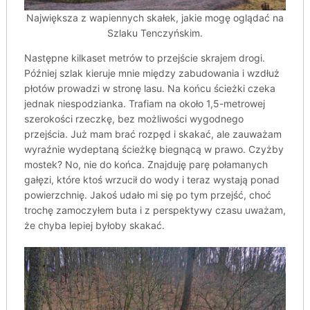
Największa z wapiennych skałek, jakie mogę oglądać na
Szlaku Tenczyńskim.
Następne kilkaset metrów to przejście skrajem drogi.
Później szlak kieruje mnie między zabudowania i wzdłuż
płotów prowadzi w stronę lasu. Na końcu ścieżki czeka
jednak niespodzianka. Trafiam na około 1,5-metrowej
szerokości rzeczkę, bez możliwości wygodnego
przejścia. Już mam brać rozpęd i skakać, ale zauważam
wyraźnie wydeptaną ścieżkę biegnącą w prawo. Czyżby
mostek? No, nie do końca. Znajduję parę połamanych
gałęzi, które ktoś wrzucił do wody i teraz wystają ponad
powierzchnię. Jakoś udało mi się po tym przejść, choć
trochę zamoczyłem buta i z perspektywy czasu uważam,
że chyba lepiej byłoby skakać.