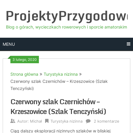
Skip
ProjektyPrzygodow
to
content
Blog o górach, wycieczkach rowerowych i sporcie amatorskim
MENU
3 lutego, 2020
Strona główna
Turystyka nizinna
Czerwony szlak Czernichów – Krzeszowice (Szlak
Tenczyński)
Czerwony szlak Czernichów –
Krzeszowice (Szlak Tenczyński)
Autor:
Michał
Turystyka nizinna
2 komentarze
Ciąg dalszy eksploracji nizinnych szlaków w bliskiej