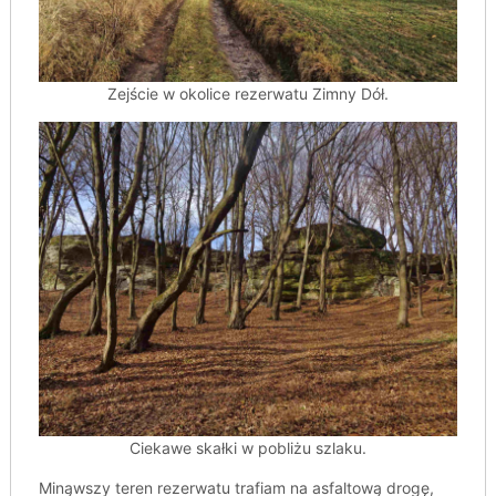
Zejście w okolice rezerwatu Zimny Dół.
Ciekawe skałki w pobliżu szlaku.
Minąwszy teren rezerwatu trafiam na asfaltową drogę,