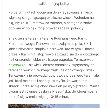
całkiem fajną łódkę.
Po paru minutach docieram do skrzyżowania z nieco
większą drogą, łączącą okoliczne wioski. Wchodzę na
nią, idę ze 100 metrów na zachód, a następnie znów
odbijam w polną drogę prowadzącą ku północy.
Znajduję się teraz na terenie Rudniańskiego Parku
Krajobrazowego. Ponownie otaczają mnie pola, łąki i
jakieś niewielkie skupiska drzewek. Idę w tym klimacie
przez kilka minut, stopniowo zbliżając się do widocznego
na horyzoncie, lekko skalistego pagórka. To rezerwat
Kajasówka
– niewielki obszar chroniony, wytyczony na
terenach wokół tutejszego zrębu tektonicznego. Szlak
Tenczyński nie prowadzi co prawda przez jego teren, ale
jeśli ktoś ma czas i ochotę, to myślę, że warto tam
skręcić i przejść się choć kawałek po wypiętrzeniu. Warta
uwagi jest również Jaskinia Przegińska, do której można
dostać się w mniej więcej 10-15 minut.