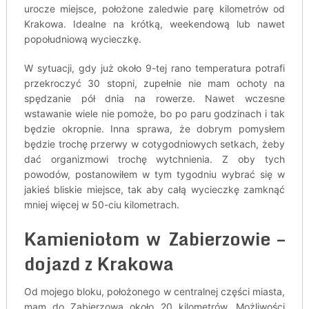
urocze miejsce, położone zaledwie parę kilometrów od
Krakowa. Idealne na krótką, weekendową lub nawet
popołudniową wycieczkę.
W sytuacji, gdy już około 9-tej rano temperatura potrafi
przekroczyć 30 stopni, zupełnie nie mam ochoty na
spędzanie pół dnia na rowerze. Nawet wczesne
wstawanie wiele nie pomoże, bo po paru godzinach i tak
będzie okropnie. Inna sprawa, że dobrym pomysłem
będzie trochę przerwy w cotygodniowych setkach, żeby
dać organizmowi trochę wytchnienia. Z oby tych
powodów, postanowiłem w tym tygodniu wybrać się w
jakieś bliskie miejsce, tak aby całą wycieczkę zamknąć
mniej więcej w 50-ciu kilometrach.
Kamieniołom w Zabierzowie –
dojazd z Krakowa
Od mojego bloku, położonego w centralnej części miasta,
mam do Zabierzowa około 20 kilometrów. Możliwości