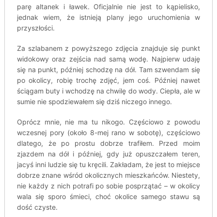
parę altanek i ławek. Oficjalnie nie jest to kąpielisko,
jednak wiem, że istnieją plany jego uruchomienia w
przyszłości.
Za szlabanem z powyższego zdjęcia znajduje się punkt
widokowy oraz zejścia nad samą wodę. Najpierw udaję
się na punkt, później schodzę na dół. Tam szwendam się
po okolicy, robię trochę zdjęć, jem coś. Później nawet
ściągam buty i wchodzę na chwilę do wody. Ciepła, ale w
sumie nie spodziewałem się dziś niczego innego.
Oprócz mnie, nie ma tu nikogo. Częściowo z powodu
wczesnej pory (około 8-mej rano w sobotę), częściowo
dlatego, że po prostu dobrze trafiłem. Przed moim
zjazdem na dół i później, gdy już opuszczałem teren,
jacyś inni ludzie się tu kręcili. Zakładam, że jest to miejsce
dobrze znane wśród okolicznych mieszkańców. Niestety,
nie każdy z nich potrafi po sobie posprzątać – w okolicy
wala się sporo śmieci, choć okolice samego stawu są
dość czyste.