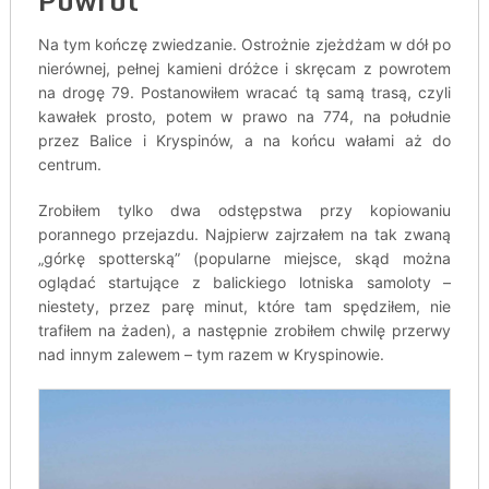
Na tym kończę zwiedzanie. Ostrożnie zjeżdżam w dół po
nierównej, pełnej kamieni dróżce i skręcam z powrotem
na drogę 79. Postanowiłem wracać tą samą trasą, czyli
kawałek prosto, potem w prawo na 774, na południe
przez Balice i Kryspinów, a na końcu wałami aż do
centrum.
Zrobiłem tylko dwa odstępstwa przy kopiowaniu
porannego przejazdu. Najpierw zajrzałem na tak zwaną
„górkę spotterską” (popularne miejsce, skąd można
oglądać startujące z balickiego lotniska samoloty –
niestety, przez parę minut, które tam spędziłem, nie
trafiłem na żaden), a następnie zrobiłem chwilę przerwy
nad innym zalewem – tym razem w Kryspinowie.