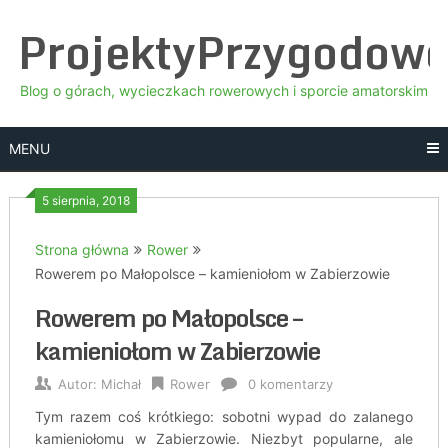
Skip
ProjektyPrzygodow
to
content
Blog o górach, wycieczkach rowerowych i sporcie amatorskim
MENU
5 sierpnia, 2018
Strona główna
Rower
Rowerem po Małopolsce – kamieniołom w Zabierzowie
Rowerem po Małopolsce –
kamieniołom w Zabierzowie
Autor:
Michał
Rower
0 komentarzy
Tym razem coś krótkiego: sobotni wypad do zalanego
kamieniołomu w Zabierzowie. Niezbyt popularne, ale