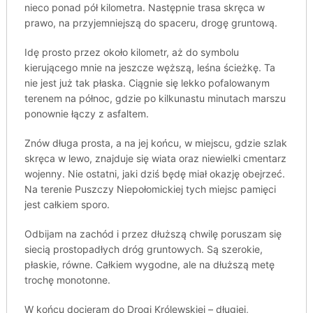
nieco ponad pół kilometra. Następnie trasa skręca w
prawo, na przyjemniejszą do spaceru, drogę gruntową.
Idę prosto przez około kilometr, aż do symbolu
kierującego mnie na jeszcze węższą, leśna ścieżkę. Ta
nie jest już tak płaska. Ciągnie się lekko pofalowanym
terenem na północ, gdzie po kilkunastu minutach marszu
ponownie łączy z asfaltem.
Znów długa prosta, a na jej końcu, w miejscu, gdzie szlak
skręca w lewo, znajduje się wiata oraz niewielki cmentarz
wojenny. Nie ostatni, jaki dziś będę miał okazję obejrzeć.
Na terenie Puszczy Niepołomickiej tych miejsc pamięci
jest całkiem sporo.
Odbijam na zachód i przez dłuższą chwilę poruszam się
siecią prostopadłych dróg gruntowych. Są szerokie,
płaskie, równe. Całkiem wygodne, ale na dłuższą metę
trochę monotonne.
W końcu docieram do Drogi Królewskiej – długiej,