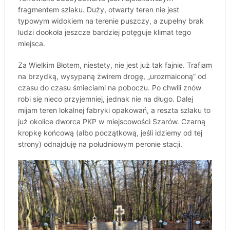
fragmentem szlaku. Duży, otwarty teren nie jest
typowym widokiem na terenie puszczy, a zupełny brak
ludzi dookoła jeszcze bardziej potęguje klimat tego
miejsca.
Za Wielkim Błotem, niestety, nie jest już tak fajnie. Trafiam
na brzydką, wysypaną żwirem drogę, „urozmaiconą” od
czasu do czasu śmieciami na poboczu. Po chwili znów
robi się nieco przyjemniej, jednak nie na długo. Dalej
mijam teren lokalnej fabryki opakowań, a reszta szlaku to
już okolice dworca PKP w miejscowości Szarów. Czarną
kropkę końcową (albo początkową, jeśli idziemy od tej
strony) odnajduję na południowym peronie stacji.