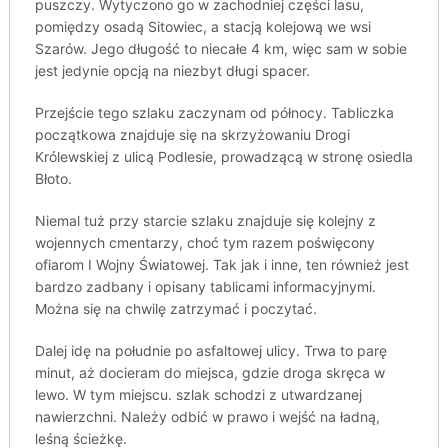
puszczy. Wytyczono go w zachodniej części lasu,
pomiędzy osadą Sitowiec, a stacją kolejową we wsi
Szarów. Jego długość to niecałe 4 km, więc sam w sobie
jest jedynie opcją na niezbyt długi spacer.
Przejście tego szlaku zaczynam od północy. Tabliczka
początkowa znajduje się na skrzyżowaniu Drogi
Królewskiej z ulicą Podlesie, prowadzącą w stronę osiedla
Błoto.
Niemal tuż przy starcie szlaku znajduje się kolejny z
wojennych cmentarzy, choć tym razem poświęcony
ofiarom I Wojny Światowej. Tak jak i inne, ten również jest
bardzo zadbany i opisany tablicami informacyjnymi.
Można się na chwilę zatrzymać i poczytać.
Dalej idę na południe po asfaltowej ulicy. Trwa to parę
minut, aż docieram do miejsca, gdzie droga skręca w
lewo. W tym miejscu. szlak schodzi z utwardzanej
nawierzchni. Należy odbić w prawo i wejść na ładną,
leśną ścieżkę.