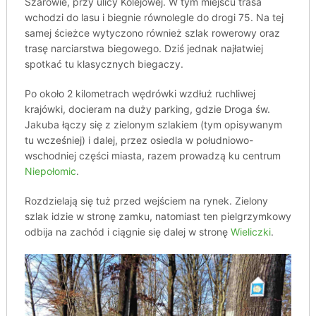
Szarowie, przy ulicy Kolejowej. W tym miejscu trasa
wchodzi do lasu i biegnie równolegle do drogi 75. Na tej
samej ścieżce wytyczono również szlak rowerowy oraz
trasę narciarstwa biegowego. Dziś jednak najłatwiej
spotkać tu klasycznych biegaczy.
Po około 2 kilometrach wędrówki wzdłuż ruchliwej
krajówki, docieram na duży parking, gdzie Droga św.
Jakuba łączy się z zielonym szlakiem (tym opisywanym
tu wcześniej) i dalej, przez osiedla w południowo-
wschodniej części miasta, razem prowadzą ku centrum
Niepołomic
.
Rozdzielają się tuż przed wejściem na rynek. Zielony
szlak idzie w stronę zamku, natomiast ten pielgrzymkowy
odbija na zachód i ciągnie się dalej w stronę
Wieliczki
.