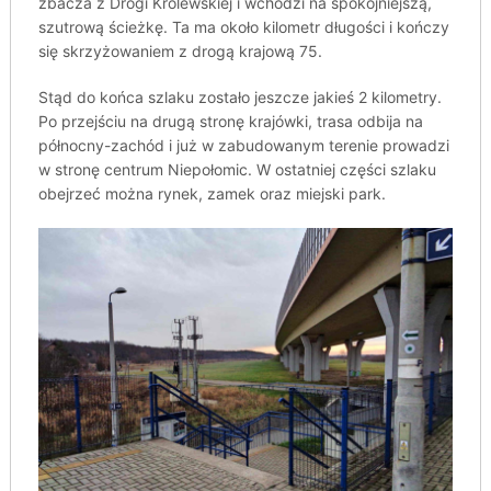
zbacza z Drogi Królewskiej i wchodzi na spokojniejszą,
szutrową ścieżkę. Ta ma około kilometr długości i kończy
się skrzyżowaniem z drogą krajową 75.
Stąd do końca szlaku zostało jeszcze jakieś 2 kilometry.
Po przejściu na drugą stronę krajówki, trasa odbija na
północny-zachód i już w zabudowanym terenie prowadzi
w stronę centrum Niepołomic. W ostatniej części szlaku
obejrzeć można rynek, zamek oraz miejski park.