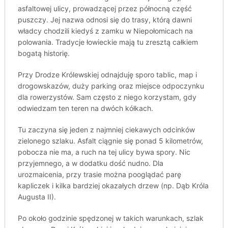
asfaltowej ulicy, prowadzącej przez północną część
puszczy. Jej nazwa odnosi się do trasy, którą dawni
władcy chodzili kiedyś z zamku w Niepołomicach na
polowania. Tradycje łowieckie mają tu zresztą całkiem
bogatą historię.
Przy Drodze Królewskiej odnajduję sporo tablic, map i
drogowskazów, duży parking oraz miejsce odpoczynku
dla rowerzystów. Sam często z niego korzystam, gdy
odwiedzam ten teren na dwóch kółkach.
Tu zaczyna się jeden z najmniej ciekawych odcinków
zielonego szlaku. Asfalt ciągnie się ponad 5 kilometrów,
pobocza nie ma, a ruch na tej ulicy bywa spory. Nic
przyjemnego, a w dodatku dość nudno. Dla
urozmaicenia, przy trasie można pooglądać parę
kapliczek i kilka bardziej okazałych drzew (np. Dąb Króla
Augusta II).
Po około godzinie spędzonej w takich warunkach, szlak