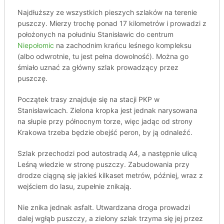
Najdłuższy ze wszystkich pieszych szlaków na terenie
puszczy. Mierzy trochę ponad 17 kilometrów i prowadzi z
położonych na południu Stanisławic do centrum
Niepołomic
na zachodnim krańcu leśnego kompleksu
(albo odwrotnie, tu jest pełna dowolność). Można go
śmiało uznać za główny szlak prowadzący przez
puszczę.
Początek trasy znajduje się na stacji PKP w
Stanisławicach. Zielona kropka jest jednak narysowana
na słupie przy północnym torze, więc jadąc od strony
Krakowa trzeba będzie obejść peron, by ją odnaleźć.
Szlak przechodzi pod autostradą A4, a następnie ulicą
Leśną wiedzie w stronę puszczy. Zabudowania przy
drodze ciągną się jakieś kilkaset metrów, później, wraz z
wejściem do lasu, zupełnie znikają.
Nie znika jednak asfalt. Utwardzana droga prowadzi
dalej wgłąb puszczy, a zielony szlak trzyma się jej przez