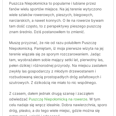
Puszcza Niepołomicka to popularne i lubiane przez
fanów wielu sportów miejsce. Na jej terenie wytyczono
wiele szlaków rowerowych, pieszych, biegowych,
narciarskich, a nawet konnych. O ile na rowerze bywam
tam dość często, to z perspektywy pieszego puszczę
znam średnio. Dziś postanowiłem to zmienić.
Muszę przyznać, że nie od razu polubiłem Puszczę
Niepołomicką. Pamiętam, iż moja pierwsze wizyta na jej
terenie wiązała się ze sporym rozczarowaniem. Jadąc
tam, wyobrażałem sobie mający setki lat, pierwotny las,
pełen dzikiej i różnorodnej przyrody. Na miejscu zastałem
zwykły las gospodarczy z młodym drzewostanem i
rozbudowaną siecią prostopadłych dróg asfaltowych i
szutrowych. Z dzikością nie miało to nic wspólnego.
Z czasem, dałem jednak drugą szansę i zacząłem
odwiedzać
Puszczę Niepołomicką na rowerze
. W tym
celu nadaje się wręcz idealnie. Dobra nawierzchnia, sporo
dróg, płasko, a do tego wiele miejsc, gdzie można się