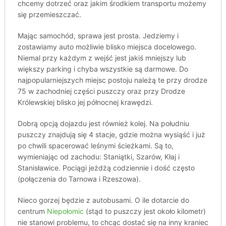
chcemy dotrzeć oraz jakim środkiem transportu możemy
się przemieszczać.
Mając samochód, sprawa jest prosta. Jedziemy i
zostawiamy auto możliwie blisko miejsca docelowego.
Niemal przy każdym z wejść jest jakiś mniejszy lub
większy parking i chyba wszystkie są darmowe. Do
najpopularniejszych miejsc postoju należą te przy drodze
75 w zachodniej części puszczy oraz przy Drodze
Królewskiej blisko jej północnej krawędzi.
Dobrą opcją dojazdu jest również kolej. Na południu
puszczy znajdują się 4 stacje, gdzie można wysiąść i już
po chwili spacerować leśnymi ścieżkami. Są to,
wymieniając od zachodu: Staniątki, Szarów, Kłaj i
Stanisławice. Pociągi jeżdżą codziennie i dość często
(połączenia do Tarnowa i Rzeszowa).
Nieco gorzej będzie z autobusami. O ile dotarcie do
centrum
Niepołomic
(stąd to puszczy jest około kilometr)
nie stanowi problemu, to chcąc dostać się na inny kraniec