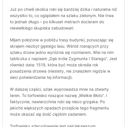
Już po chwili okolica robi się bardziej dzika i naturalna niż
wszystko to, co oglądałem na szlaku zielonym. Nie trwa
to jednak długo – po kilkuset metrach docieram do
niewielkiego skupiska zabudowań.
Mijam położone w pobliżu trasy budynki, poruszając się
skrajem niezbyt gęstego lasu. Wśród rosnących przy
szlaku drzew jedno wyróżnia się rozmiarem. Wisi na nim
tabliczka z napisem „Dąb króla Zygmunta I Starego”. Jest
również data: 1519, która być może określa rok
posadzenia drzewa (niestety, nie znalazłem nigdzie w
sieci potwierdzenia tej informacji).
W dalszej części, szlak wyprowadza mnie na otwarty
teren. To torfowisko noszące nazwę „Wielkie Błoto”. I
faktycznie, nawierzchnia robi się nieco grząska. Po
jakichś większych opadach przejście tego fragmentu
może okazać się dość ciężkim zadaniem.
Torfowisko zdecydowanie jest najciekawszym