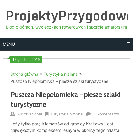
Skip
ProjektyPrzygodow
to
content
Blog o górach, wycieczkach rowerowych i sporcie amatorskim
MENU
15 grudnia, 2019
Strona główna
Turystyka nizinna
Puszcza Niepołomicka – piesze szlaki turystyczne
Puszcza Niepołomicka – piesze szlaki
turystyczne
Autor:
Michał
Turystyka nizinna
0 komentarzy
Leży tylko parę kilometrów od granicy Krakowa i jest
największym kompleksem leśnym w okolicy tego miasta.