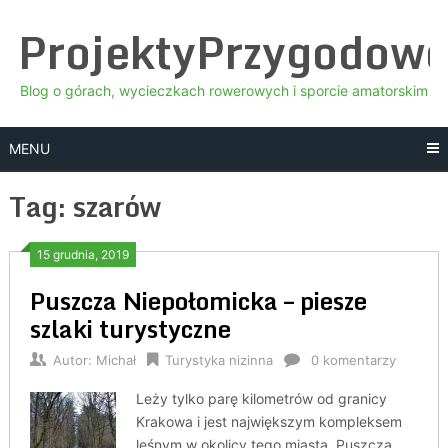
Skip
ProjektyPrzygodow
to
content
Blog o górach, wycieczkach rowerowych i sporcie amatorskim
MENU
Tag:
szarów
15 grudnia, 2019
Puszcza Niepołomicka – piesze
szlaki turystyczne
Autor:
Michał
Turystyka nizinna
0 komentarzy
Leży tylko parę kilometrów od granicy
Krakowa i jest największym kompleksem
leśnym w okolicy tego miasta. Puszcza