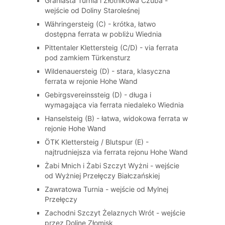
Graniasta Turnia i Złotnikowa Czuba -
wejście od Doliny Staroleśnej
Währingersteig (C) - krótka, łatwo
dostępna ferrata w pobliżu Wiednia
Pittentaler Klettersteig (C/D) - via ferrata
pod zamkiem Türkensturz
Wildenauersteig (D) - stara, klasyczna
ferrata w rejonie Hohe Wand
Gebirgsvereinssteig (D) - długa i
wymagająca via ferrata niedaleko Wiednia
Hanselsteig (B) - łatwa, widokowa ferrata w
rejonie Hohe Wand
ÖTK Klettersteig / Blutspur (E) -
najtrudniejsza via ferrata rejonu Hohe Wand
Żabi Mnich i Żabi Szczyt Wyżni - wejście
od Wyżniej Przełęczy Białczańskiej
Zawratowa Turnia - wejście od Mylnej
Przełęczy
Zachodni Szczyt Żelaznych Wrót - wejście
przez Dolinę Złomisk