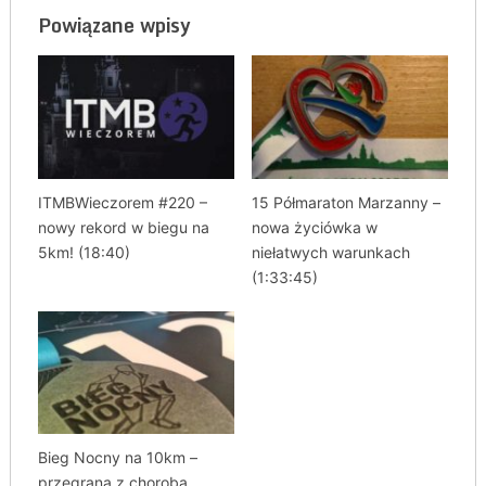
Powiązane wpisy
ITMBWieczorem #220 –
15 Półmaraton Marzanny –
nowy rekord w biegu na
nowa życiówka w
5km! (18:40)
niełatwych warunkach
(1:33:45)
Bieg Nocny na 10km –
przegrana z chorobą