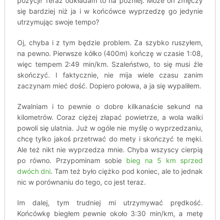
pozycji! Teraz odkładam to na później. Może on zmęczy
się bardziej niż ja i w końcówce wyprzedzę go jedynie
utrzymując swoje tempo?
Oj, chyba i z tym będzie problem. Za szybko ruszyłem,
na pewno. Pierwsze kółko (400m) kończę w czasie 1:08,
więc tempem 2:49 min/km. Szaleństwo, to się musi źle
skończyć. I faktycznie, nie mija wiele czasu zanim
zaczynam mieć dość. Dopiero połowa, a ja się wypaliłem.
Zwalniam i to pewnie o dobre kilkanaście sekund na
kilometrów. Coraz ciężej złapać powietrze, a wola walki
powoli się ulatnia. Już w ogóle nie myślę o wyprzedzaniu,
chcę tylko jakoś przetrwać do mety i skończyć te męki.
Ale też nikt nie wyprzedza mnie. Chyba wszyscy cierpią
po równo. Przypominam sobie
bieg na 5 km sprzed
dwóch dni
. Tam też było ciężko pod koniec, ale to jednak
nic w porównaniu do tego, co jest teraz.
Im dalej, tym trudniej mi utrzymywać prędkość.
Końcówkę biegłem pewnie około 3:30 min/km, a metę