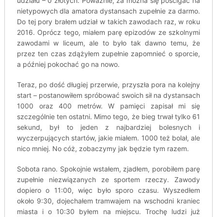
udziału – 0 złotych. Poważnie, za można się pościgać na
nietypowych dla amatora dystansach zupełnie za darmo.
Do tej pory brałem udział w takich zawodach raz, w roku
2016. Oprócz tego, miałem parę epizodów ze szkolnymi
zawodami w liceum, ale to było tak dawno temu, że
przez ten czas zdążyłem zupełnie zapomnieć o sporcie,
a później pokochać go na nowo.
Teraz, po dość długiej przerwie, przyszła pora na kolejny
start – postanowiłem spróbować swoich sił na dystansach
1000 oraz 400 metrów. W pamięci zapisał mi się
szczególnie ten ostatni. Mimo tego, że bieg trwał tylko 61
sekund, był to jeden z najbardziej bolesnych i
wyczerpujących startów, jakie miałem. 1000 też bolał, ale
nico mniej. No cóż, zobaczymy jak będzie tym razem.
Sobota rano. Spokojnie wstałem, zjadłem, porobiłem parę
zupełnie niezwiązanych ze sportem rzeczy. Zawody
dopiero o 11:00, więc było sporo czasu. Wyszedłem
około 9:30, dojechałem tramwajem na wschodni kraniec
miasta i o 10:30 byłem na miejscu. Trochę ludzi już