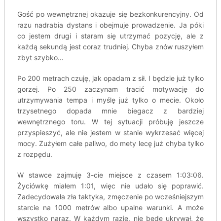
Gość po wewnętrznej okazuje się bezkonkurencyjny. Od
razu nadrabia dystans i obejmuje prowadzenie. Ja póki
co jestem drugi i staram się utrzymać pozycję, ale z
każdą sekundą jest coraz trudniej. Chyba znów ruszyłem
zbyt szybko…
Po 200 metrach czuję, jak opadam z sił. I będzie już tylko
gorzej. Po 250 zaczynam tracić motywację do
utrzymywania tempa i myślę już tylko o mecie. Około
trzysetnego dopada mnie biegacz z bardziej
wewnętrznego toru. W tej sytuacji próbuję jeszcze
przyspieszyć, ale nie jestem w stanie wykrzesać więcej
mocy. Zużyłem całe paliwo, do mety lecę już chyba tylko
z rozpędu.
W stawce zajmuję 3-cie miejsce z czasem 1:03:06.
Życiówkę miałem 1:01, więc nie udało się poprawić.
Zadecydowała zła taktyka, zmęczenie po wcześniejszym
starcie na 1000 metrów albo upalne warunki. A może
wszystko naraz. W każdym razie, nie będę ukrywał, że