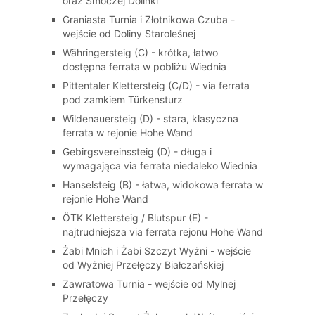
oraz Smoczej Dolinki
Graniasta Turnia i Złotnikowa Czuba -
wejście od Doliny Staroleśnej
Währingersteig (C) - krótka, łatwo
dostępna ferrata w pobliżu Wiednia
Pittentaler Klettersteig (C/D) - via ferrata
pod zamkiem Türkensturz
Wildenauersteig (D) - stara, klasyczna
ferrata w rejonie Hohe Wand
Gebirgsvereinssteig (D) - długa i
wymagająca via ferrata niedaleko Wiednia
Hanselsteig (B) - łatwa, widokowa ferrata w
rejonie Hohe Wand
ÖTK Klettersteig / Blutspur (E) -
najtrudniejsza via ferrata rejonu Hohe Wand
Żabi Mnich i Żabi Szczyt Wyżni - wejście
od Wyżniej Przełęczy Białczańskiej
Zawratowa Turnia - wejście od Mylnej
Przełęczy