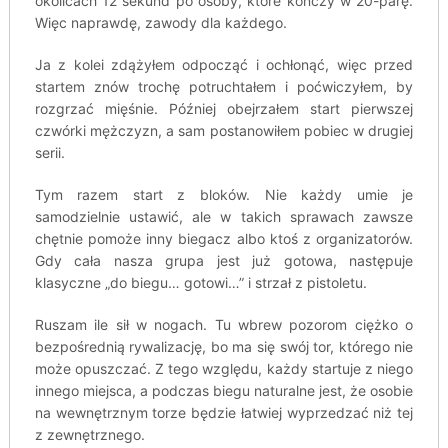
okolicach 12 sekund po osoby, które kończy w 20-parę.
Więc naprawdę, zawody dla każdego.
Ja z kolei zdążyłem odpocząć i ochłonąć, więc przed
startem znów trochę potruchtałem i poćwiczyłem, by
rozgrzać mięśnie. Później obejrzałem start pierwszej
czwórki mężczyzn, a sam postanowiłem pobiec w drugiej
serii.
Tym razem start z bloków. Nie każdy umie je
samodzielnie ustawić, ale w takich sprawach zawsze
chętnie pomoże inny biegacz albo ktoś z organizatorów.
Gdy cała nasza grupa jest już gotowa, następuje
klasyczne „do biegu… gotowi…” i strzał z pistoletu.
Ruszam ile sił w nogach. Tu wbrew pozorom ciężko o
bezpośrednią rywalizację, bo ma się swój tor, którego nie
może opuszczać. Z tego względu, każdy startuje z niego
innego miejsca, a podczas biegu naturalne jest, że osobie
na wewnętrznym torze będzie łatwiej wyprzedzać niż tej
z zewnętrznego.