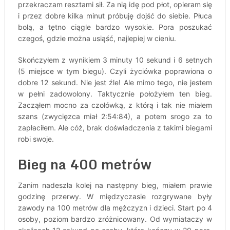
przekraczam resztami sił. Za nią idę pod płot, opieram się
i przez dobre kilka minut próbuję dojść do siebie. Płuca
bolą, a tętno ciągle bardzo wysokie. Pora poszukać
czegoś, gdzie można usiąść, najlepiej w cieniu.
Skończyłem z wynikiem 3 minuty 10 sekund i 6 setnych
(5 miejsce w tym biegu). Czyli życiówka poprawiona o
dobre 12 sekund. Nie jest źle! Ale mimo tego, nie jestem
w pełni zadowolony. Taktycznie położyłem ten bieg.
Zacząłem mocno za czołówką, z którą i tak nie miałem
szans (zwycięzca miał 2:54:84), a potem srogo za to
zapłaciłem. Ale cóż, brak doświadczenia z takimi biegami
robi swoje.
Bieg na 400 metrów
Zanim nadeszła kolej na następny bieg, miałem prawie
godzinę przerwy. W międzyczasie rozgrywane były
zawody na 100 metrów dla mężczyzn i dzieci. Start po 4
osoby, poziom bardzo zróżnicowany. Od wymiataczy w