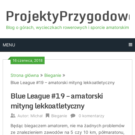
Skip
ProjektyPrzygodow
to
content
Blog o górach, wycieczkach rowerowych i sporcie amatorskim
MENU
16 czerwca, 2018
Strona główna
Bieganie
Blue League #19 – amatorski mityng lekkoatletyczny
Blue League #19 – amatorski
mityng lekkoatletyczny
Autor:
Michał
Bieganie
0 komentarzy
Będąc biegaczem amatorem, nie ma żadnych problemów
ze znalezieniem zawodów na 5 czy 10 km, półmaratonu,