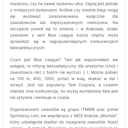
maratonu, czy na nawet dystansu ultra. Ciężej jest jednak
z mniejszymi dystansami. Krótkie czy średnie biegi mogą
się wydawać zarezerwowane wyłącznie dla
zawodowców lub międzyszkolnych mistrzostw. Na
szczęście powoli się to zmienia – w Krakowie, dzięki
zawodom z serii Blue League każdy chętny może
sprawdzić się w najpopularniejszych konkurencjach
lekkoatletycznych.
Czym jest Blue League? Tam jak wspomniałem we
wstępie, to mityng lekkoatletyczny dla amatorów (choć i
zawodowca nikt z bieżni nie wyrzuci ;) ). Można pobiec
na 100 m, 400, 1000, pchać w kulą, skakać w dal i
wzwyż. Jest też popularny Test Coopera, a czasem
również inne konkurencje, bo wyżej wymieniona lista jest
nie sztywna i ewoluuje w czasie.
Organizatorami zawodów są grupa ITMWB oraz portal
Sprinterzy.com, we współpracy z MOS Kraków „Wschód”,
który udostępnia stadion do rozegrania zawodów. Koszt