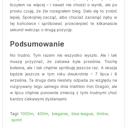
liczyłem na więcej – i nawet nie chodzi o wynik, ale po
prostu czuję, że źle rozegrałem bieg. Dało się to zrobić
lepiej. Spokojniej zacząć, albo chociaż zacisnąć zęby w
tej końcówce i spróbować przecierpieć te kilkanaście
sekund walcząc o drugą pozycję.
Podsumowanie
No trudno. Tym razem nie wszystko wyszło. Ale i tak
muszę przyznać, że zabawa była przednia. Trochę
bolesna, ale i tak chętnie spróbuję jeszcze raz. A okazja
będzie jeszcze w tym roku dwukrotnie – 7 lipca i 8
września. Ta druga data niestety odpada ze względu na
rozgrywany tego samego dnia triathlon Iron Dragon, ale
w lipcu chętnie ponownie zmierzę z tymi trudnymi choć
bardzo ciekawymi dystansami.
Tagi:
1000m
,
400m
,
bieganie
,
blue league
,
itmbw
,
sprint