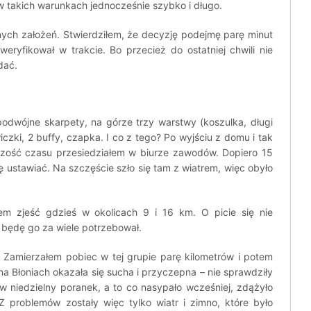
w takich warunkach jednocześnie szybko i długo.
ych założeń. Stwierdziłem, że decyzję podejmę parę minut
eryfikował w trakcie. Bo przecież do ostatniej chwili nie
dać.
 podwójne skarpety, na górze trzy warstwy (koszulka, długi
czki, 2 buffy, czapka. I co z tego? Po wyjściu z domu i tak
kszość czasu przesiedziałem w biurze zawodów. Dopiero 15
ę ustawiać. Na szczęście szło się tam z wiatrem, więc obyło
łem zjeść gdzieś w okolicach 9 i 16 km. O picie się nie
 będę go za wiele potrzebował.
 Zamierzałem pobiec w tej grupie parę kilometrów i potem
a Błoniach okazała się sucha i przyczepna – nie sprawdziły
 niedzielny poranek, a to co nasypało wcześniej, zdążyło
Z problemów zostały więc tylko wiatr i zimno, które było