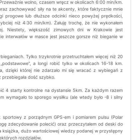
o. Przeważnie wolno, czasem wręcz w okolicach 6:00 min/km.
raz zachowywać siły na te akcenty, które faktycznie mnie
iegi progowe lub dłuższe odcinki nieco powyżej prędkości,
zybciej niż 4:30 min/km). Żałuję trochę, że nie wykonałem
nej. Niestety, większość zimowych dni w Krakowie jest
e interwałów w masce jest jeszcze gorsze niż bieganie w
bieganiach. Tylko trzykrotnie przetruchtałem więcej niż 20
 „podstawowe”, a longi robić tylko w okolicach 16-18 km.
a, dzięki której nie zdarzało mi się wracać z wybiegań z
ż przebiegała dość szybko.
bić 4 starty kontrolne na dystansie 5km. Za każdym razem
m wymagało to sporego wysiłku (ale wtedy było -8 i silny
 sportowy z porządnym GPS-em i pomiarem pulsu (Polar
gę zdecydowanie polecić) oraz przeczytałem od deski do
na książka, dużo wartościowej wiedzy podanej w przystępny
ektórych rozdziałów.