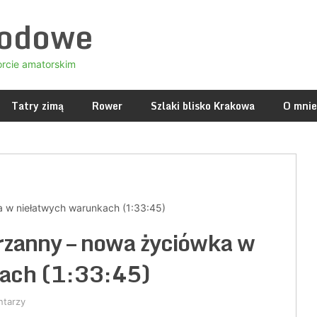
godowe
orcie amatorskim
Tatry zimą
Rower
Szlaki blisko Krakowa
O mnie
 w niełatwych warunkach (1:33:45)
zanny – nowa życiówka w
kach (1:33:45)
ntarzy