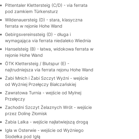
Pittentaler Klettersteig (C/D) - via ferrata
pod zamkiem Türkensturz
Wildenauersteig (D) - stara, klasyczna
ferrata w rejonie Hohe Wand
Gebirgsvereinssteig (D) - długa i
wymagająca via ferrata niedaleko Wiednia
Hanselsteig (B) - łatwa, widokowa ferrata w
rejonie Hohe Wand
ÖTK Klettersteig / Blutspur (E) -
najtrudniejsza via ferrata rejonu Hohe Wand
Żabi Mnich i Żabi Szczyt Wyżni - wejście
od Wyżniej Przełęczy Białczańskiej
Zawratowa Turnia - wejście od Mylnej
Przełęczy
Zachodni Szczyt Żelaznych Wrót - wejście
przez Dolinę Złomisk
Żabia Lalka - wejście najłatwiejszą drogą
Igła w Osterwie - wejście od Wyżniego
Siodełka pod Igłą