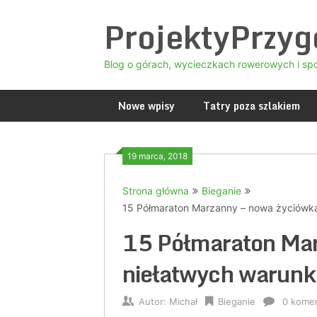
Skip
ProjektyPrzy
to
content
Blog o górach, wycieczkach rowerowych i sp
Nowe wpisy
Tatry poza szlakiem
19 marca, 2018
Strona główna
Bieganie
15 Półmaraton Marzanny – nowa życiówka
15 Półmaraton Mar
niełatwych warun
Autor:
Michał
Bieganie
0 kome