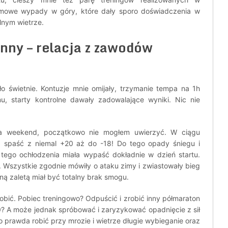
zimowe wypady w góry, które dały sporo doświadczenia w
ilnym wietrze.
ny – relacja z zawodów
o świetnie. Kontuzje mnie omijały, trzymanie tempa na 1h
u, starty kontrolne dawały zadowalające wyniki. Nic nie
na weekend, początkowo nie mogłem uwierzyć. W ciągu
a spaść z niemal +20 aż do -18! Do tego opady śniegu i
 tego ochłodzenia miała wypaść dokładnie w dzień startu.
y. Wszystkie zgodnie mówiły o ataku zimy i zwiastowały bieg
ą zaletą miał być totalny brak smogu.
zrobić. Pobiec treningowo? Odpuścić i zrobić inny półmaraton
40? A może jednak spróbować i zaryzykować opadnięcie z sił
o prawda robić przy mrozie i wietrze długie wybieganie oraz