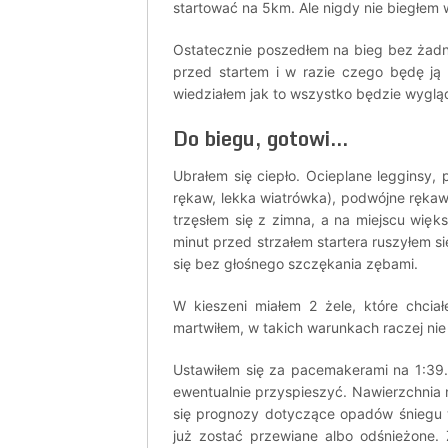
startować na 5km. Ale nigdy nie biegłem 
Ostatecznie poszedłem na bieg bez żadn
przed startem i w razie czego będę ją w
wiedziałem jak to wszystko będzie wyglą
Do biegu, gotowi…
Ubrałem się ciepło. Ocieplane legginsy,
rękaw, lekka wiatrówka), podwójne rękawi
trzęsłem się z zimna, a na miejscu wię
minut przed strzałem startera ruszyłem si
się bez głośnego szczękania zębami.
W kieszeni miałem 2 żele, które chcia
martwiłem, w takich warunkach raczej nie
Ustawiłem się za pacemakerami na 1:39.
ewentualnie przyspieszyć. Nawierzchnia n
się prognozy dotyczące opadów śniegu w
już zostać przewiane albo odśnieżone. 