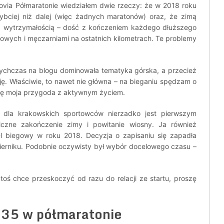
ovia Półmaratonie wiedziałem dwie rzeczy: że w 2018 roku
zybciej niż dalej (więc żadnych maratonów) oraz, że zimą
 wytrzymałością – dość z kończeniem każdego dłuższego
wych i męczarniami na ostatnich kilometrach. Te problemy
tychczas na blogu dominowała tematyka górska, a przecież
uję. Właściwie, to nawet nie główna – na bieganiu spędzam o
 się moja przygoda z aktywnym życiem.
 dla krakowskich sportowców nierzadko jest pierwszym
czne zakończenie zimy i powitanie wiosny. Ja również
el biegowy w roku 2018. Decyzja o zapisaniu się zapadła
ierniku. Podobnie oczywisty był wybór docelowego czasu –
ktoś chce przeskoczyć od razu do relacji ze startu, proszę
:35 w półmaratonie