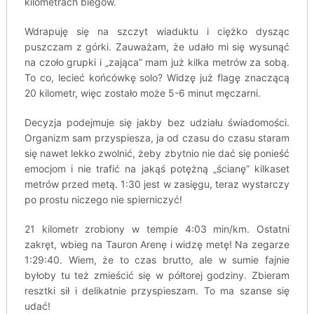
kilometrach biegów.
Wdrapuję się na szczyt wiaduktu i ciężko dysząc
puszczam z górki. Zauważam, że udało mi się wysunąć
na czoło grupki i „zająca” mam już kilka metrów za sobą.
To co, lecieć końcówkę solo? Widzę już flagę znaczącą
20 kilometr, więc zostało może 5-6 minut męczarni.
Decyzja podejmuje się jakby bez udziału świadomości.
Organizm sam przyspiesza, ja od czasu do czasu staram
się nawet lekko zwolnić, żeby zbytnio nie dać się ponieść
emocjom i nie trafić na jakąś potężną „ścianę” kilkaset
metrów przed metą. 1:30 jest w zasięgu, teraz wystarczy
po prostu niczego nie spierniczyć!
21 kilometr zrobiony w tempie 4:03 min/km. Ostatni
zakręt, wbieg na Tauron Arenę i widzę metę! Na zegarze
1:29:40. Wiem, że to czas brutto, ale w sumie fajnie
byłoby tu też zmieścić się w półtorej godziny. Zbieram
resztki sił i delikatnie przyspieszam. To ma szanse się
udać!