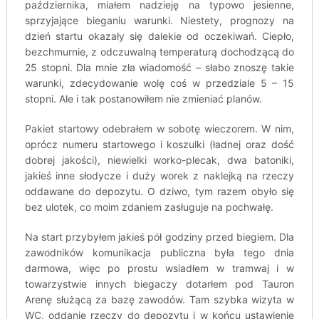
października, miałem nadzieję na typowo jesienne,
sprzyjające bieganiu warunki. Niestety, prognozy na
dzień startu okazały się dalekie od oczekiwań. Ciepło,
bezchmurnie, z odczuwalną temperaturą dochodzącą do
25 stopni. Dla mnie zła wiadomość – słabo znoszę takie
warunki, zdecydowanie wolę coś w przedziale 5 – 15
stopni. Ale i tak postanowiłem nie zmieniać planów.
Pakiet startowy odebrałem w sobotę wieczorem. W nim,
oprócz numeru startowego i koszulki (ładnej oraz dość
dobrej jakości), niewielki worko-plecak, dwa batoniki,
jakieś inne słodycze i duży worek z naklejką na rzeczy
oddawane do depozytu. O dziwo, tym razem obyło się
bez ulotek, co moim zdaniem zasługuje na pochwałę.
Na start przybyłem jakieś pół godziny przed biegiem. Dla
zawodników komunikacja publiczna była tego dnia
darmowa, więc po prostu wsiadłem w tramwaj i w
towarzystwie innych biegaczy dotarłem pod Tauron
Arenę służącą za bazę zawodów. Tam szybka wizyta w
WC, oddanie rzeczy do depozytu i w końcu ustawienie