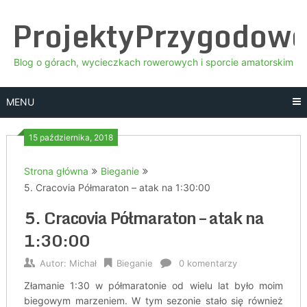
Skip
ProjektyPrzygodow
to
content
Blog o górach, wycieczkach rowerowych i sporcie amatorskim
MENU
15 października, 2018
Strona główna
Bieganie
5. Cracovia Półmaraton – atak na 1:30:00
5. Cracovia Półmaraton – atak na
1:30:00
Autor:
Michał
Bieganie
0 komentarzy
Złamanie 1:30 w półmaratonie od wielu lat było moim
biegowym marzeniem. W tym sezonie stało się również