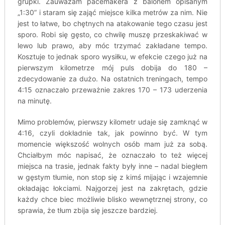
grupki. Zauważam pacemakera z balonem opisanym
„1:30” i staram się zająć miejsce kilka metrów za nim. Nie
jest to łatwe, bo chętnych na atakowanie tego czasu jest
sporo. Robi się gęsto, co chwilę muszę przeskakiwać w
lewo lub prawo, aby móc trzymać zakładane tempo.
Kosztuje to jednak sporo wysiłku, w efekcie czego już na
pierwszym kilometrze mój puls dobija do 180 –
zdecydowanie za dużo. Na ostatnich treningach, tempo
4:15 oznaczało przeważnie zakres 170 – 173 uderzenia
na minutę.
Mimo problemów, pierwszy kilometr udaje się zamknąć w
4:16, czyli dokładnie tak, jak powinno być. W tym
momencie większość wolnych osób mam już za sobą.
Chciałbym móc napisać, że oznaczało to też więcej
miejsca na trasie, jednak fakty były inne – nadal biegłem
w gęstym tłumie, non stop się z kimś mijając i wzajemnie
okładając łokciami. Najgorzej jest na zakrętach, gdzie
każdy chce biec możliwie blisko wewnętrznej strony, co
sprawia, że tłum zbija się jeszcze bardziej.