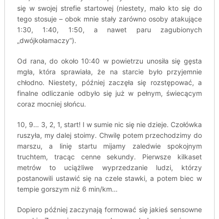
się w swojej strefie startowej (niestety, mało kto się do
tego stosuje – obok mnie stały zarówno osoby atakujące
1:30, 1:40, 1:50, a nawet paru zagubionych
„dwójkołamaczy”).
Od rana, do około 10:40 w powietrzu unosiła się gęsta
mgła, która sprawiała, że na starcie było przyjemnie
chłodno. Niestety, później zaczęła się rozstępować, a
finalne odliczanie odbyło się już w pełnym, świecącym
coraz mocniej słońcu.
10, 9… 3, 2, 1, start! I w sumie nic się nie dzieje. Czołówka
ruszyła, my dalej stoimy. Chwilę potem przechodzimy do
marszu, a linię startu mijamy zaledwie spokojnym
truchtem, tracąc cenne sekundy. Pierwsze kilkaset
metrów to uciążliwe wyprzedzanie ludzi, którzy
postanowili ustawić się na czele stawki, a potem biec w
tempie gorszym niż 6 min/km…
Dopiero później zaczynają formować się jakieś sensowne