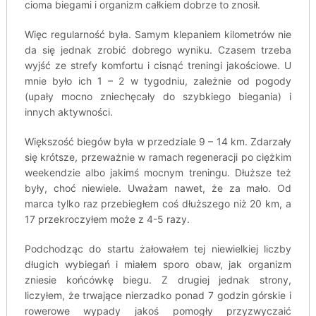
cioma biegami i organizm całkiem dobrze to znosił.
Więc regularność była. Samym klepaniem kilometrów nie
da się jednak zrobić dobrego wyniku. Czasem trzeba
wyjść ze strefy komfortu i cisnąć treningi jakościowe. U
mnie było ich 1 – 2 w tygodniu, zależnie od pogody
(upały mocno zniechęcały do szybkiego biegania) i
innych aktywności.
Większość biegów była w przedziale 9 – 14 km. Zdarzały
się krótsze, przeważnie w ramach regeneracji po ciężkim
weekendzie albo jakimś mocnym treningu. Dłuższe też
były, choć niewiele. Uważam nawet, że za mało. Od
marca tylko raz przebiegłem coś dłuższego niż 20 km, a
17 przekroczyłem może z 4-5 razy.
Podchodząc do startu żałowałem tej niewielkiej liczby
długich wybiegań i miałem sporo obaw, jak organizm
zniesie końcówkę biegu. Z drugiej jednak strony,
liczyłem, że trwające nierzadko ponad 7 godzin górskie i
rowerowe wypady jakoś pomogły przyzwyczaić