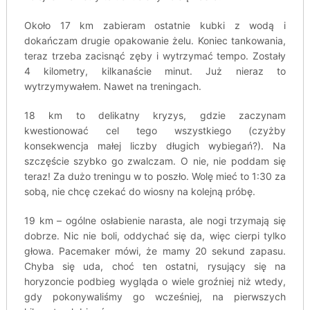
Około 17 km zabieram ostatnie kubki z wodą i
dokańczam drugie opakowanie żelu. Koniec tankowania,
teraz trzeba zacisnąć zęby i wytrzymać tempo. Zostały
4 kilometry, kilkanaście minut. Już nieraz to
wytrzymywałem. Nawet na treningach.
18 km to delikatny kryzys, gdzie zaczynam
kwestionować cel tego wszystkiego (czyżby
konsekwencja małej liczby długich wybiegań?). Na
szczęście szybko go zwalczam. O nie, nie poddam się
teraz! Za dużo treningu w to poszło. Wolę mieć to 1:30 za
sobą, nie chcę czekać do wiosny na kolejną próbę.
19 km – ogólne osłabienie narasta, ale nogi trzymają się
dobrze. Nic nie boli, oddychać się da, więc cierpi tylko
głowa. Pacemaker mówi, że mamy 20 sekund zapasu.
Chyba się uda, choć ten ostatni, rysujący się na
horyzoncie podbieg wygląda o wiele groźniej niż wtedy,
gdy pokonywaliśmy go wcześniej, na pierwszych