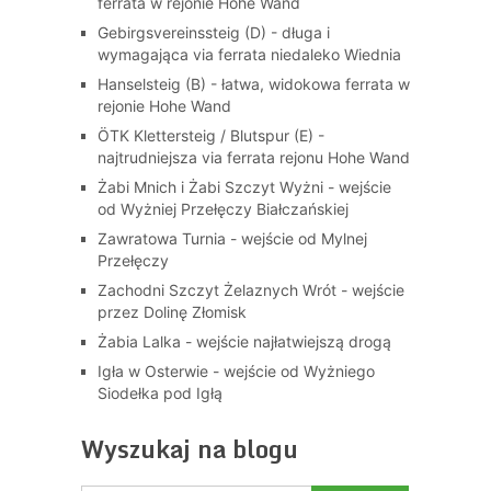
ferrata w rejonie Hohe Wand
Gebirgsvereinssteig (D) - długa i
wymagająca via ferrata niedaleko Wiednia
Hanselsteig (B) - łatwa, widokowa ferrata w
rejonie Hohe Wand
ÖTK Klettersteig / Blutspur (E) -
najtrudniejsza via ferrata rejonu Hohe Wand
Żabi Mnich i Żabi Szczyt Wyżni - wejście
od Wyżniej Przełęczy Białczańskiej
Zawratowa Turnia - wejście od Mylnej
Przełęczy
Zachodni Szczyt Żelaznych Wrót - wejście
przez Dolinę Złomisk
Żabia Lalka - wejście najłatwiejszą drogą
Igła w Osterwie - wejście od Wyżniego
Siodełka pod Igłą
Wyszukaj na blogu