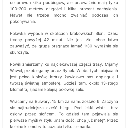
co prawda kilka podbiegów, ale przeważnie mają tylko
100-200 metrów długości i kilka procent nachylenia.
Nawet nie trzeba mocno zwalniać podczas ich
pokonywania.
Połówka wypada w okolicach krakowskich Błoni. Czas:
trochę powyżej 42 minut. Nie jest źle, choć łatwo
zauważyć, że grupa pragnąca łamać 1:30 wyraźnie się
skurczyła.
Powili zmierzamy ku najciekawszej części trasy. Mijamy
Wawel, przebiegamy przez Rynek. W obu tych miejscach
jest pełno kibiców, którzy żywiołowo nas dopingują i
tworzą świetną atmosferę. Gdzieś tam, około 13-stego
kilometra, zjadam kolejną połówkę żelu.
Wracamy na Bulwary. 15 km za nami, zostało 6. Zaczyna
się najtrudniejsza cześć biegu. Pod lekki wiatr i bez
osłony przez słońcem. To gdzieś tam pojawiają się
pierwsze myśli w stylu „mam dość, chcę już metę”. Przez
kolejne kilometry to uczucie tylko się nasila.