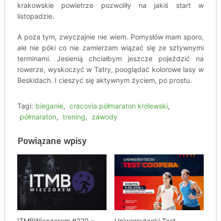
krakowskie powietrze pozwoliły na jakiś start w
listopadzie.
A poza tym, zwyczajnie nie wiem. Pomysłów mam sporo,
ale nie póki co nie zamierzam wiązać się ze sztywnymi
terminami. Jesienią chciałbym jeszcze pojeździć na
rowerze, wyskoczyć w Tatry, pooglądać kolorowe lasy w
Beskidach. I cieszyć się aktywnym życiem, po prostu.
Tagi:
bieganie
,
cracovia półmaraton królewski
,
półmaraton
,
trening
,
zawody
Powiązane wpisy
ITMBWieczorem #220 –
Uniwersytecki Test