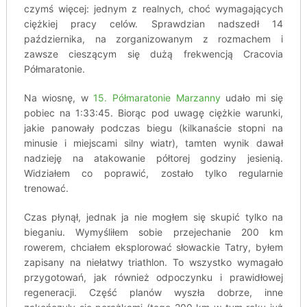
czymś więcej: jednym z realnych, choć wymagających
ciężkiej pracy celów. Sprawdzian nadszedł 14
października, na zorganizowanym z rozmachem i
zawsze cieszącym się dużą frekwencją Cracovia
Półmaratonie.
Na wiosnę, w
15. Półmaratonie Marzanny
udało mi się
pobiec na 1:33:45. Biorąc pod uwagę ciężkie warunki,
jakie panowały podczas biegu (kilkanaście stopni na
minusie i miejscami silny wiatr), tamten wynik dawał
nadzieję na atakowanie półtorej godziny jesienią.
Widziałem co poprawić, zostało tylko regularnie
trenować.
Czas płynął, jednak ja nie mogłem się skupić tylko na
bieganiu. Wymyśliłem sobie przejechanie 200 km
rowerem, chciałem eksplorować słowackie Tatry, byłem
zapisany na niełatwy triathlon. To wszystko wymagało
przygotowań, jak również odpoczynku i prawidłowej
regeneracji. Część planów wyszła dobrze, inne