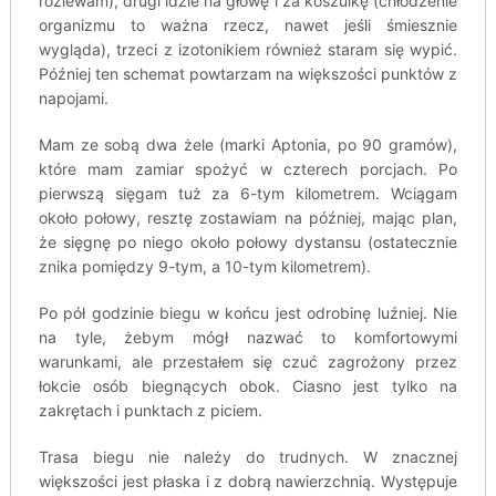
rozlewam), drugi idzie na głowę i za koszulkę (chłodzenie
organizmu to ważna rzecz, nawet jeśli śmiesznie
wygląda), trzeci z izotonikiem również staram się wypić.
Później ten schemat powtarzam na większości punktów z
napojami.
Mam ze sobą dwa żele (marki Aptonia, po 90 gramów),
które mam zamiar spożyć w czterech porcjach. Po
pierwszą sięgam tuż za 6-tym kilometrem. Wciągam
około połowy, resztę zostawiam na później, mając plan,
że sięgnę po niego około połowy dystansu (ostatecznie
znika pomiędzy 9-tym, a 10-tym kilometrem).
Po pół godzinie biegu w końcu jest odrobinę luźniej. Nie
na tyle, żebym mógł nazwać to komfortowymi
warunkami, ale przestałem się czuć zagrożony przez
łokcie osób biegnących obok. Ciasno jest tylko na
zakrętach i punktach z piciem.
Trasa biegu nie należy do trudnych. W znacznej
większości jest płaska i z dobrą nawierzchnią. Występuje