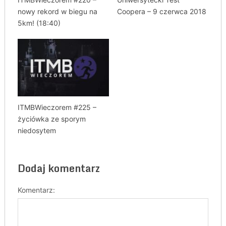
nowy rekord w biegu na
Coopera – 9 czerwca 2018
5km! (18:40)
ITMBWieczorem #225 –
życiówka ze sporym
niedosytem
Dodaj komentarz
Komentarz: