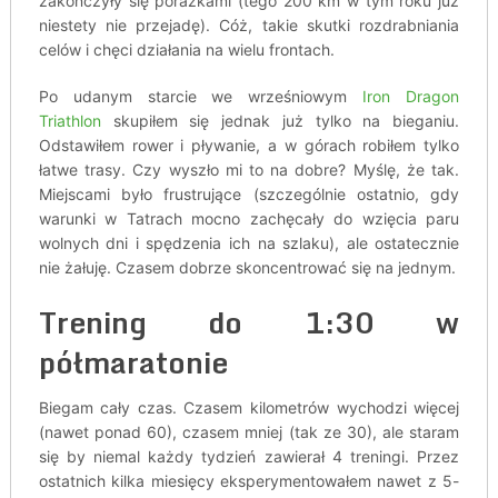
zakończyły się porażkami (tego 200 km w tym roku już
niestety nie przejadę). Cóż, takie skutki rozdrabniania
celów i chęci działania na wielu frontach.
Po udanym starcie we wrześniowym
Iron Dragon
Triathlon
skupiłem się jednak już tylko na bieganiu.
Odstawiłem rower i pływanie, a w górach robiłem tylko
łatwe trasy. Czy wyszło mi to na dobre? Myślę, że tak.
Miejscami było frustrujące (szczególnie ostatnio, gdy
warunki w Tatrach mocno zachęcały do wzięcia paru
wolnych dni i spędzenia ich na szlaku), ale ostatecznie
nie żałuję. Czasem dobrze skoncentrować się na jednym.
Trening do 1:30 w
półmaratonie
Biegam cały czas. Czasem kilometrów wychodzi więcej
(nawet ponad 60), czasem mniej (tak ze 30), ale staram
się by niemal każdy tydzień zawierał 4 treningi. Przez
ostatnich kilka miesięcy eksperymentowałem nawet z 5-