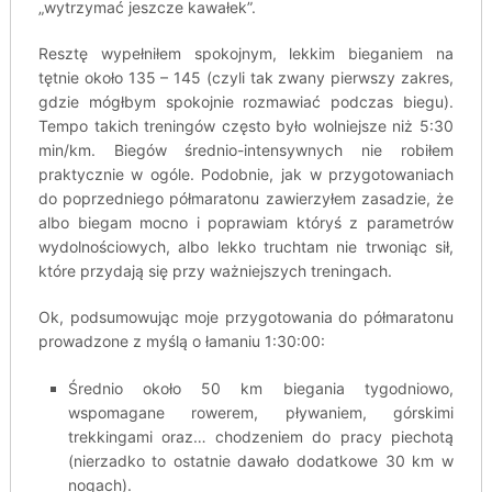
„wytrzymać jeszcze kawałek”.
Resztę wypełniłem spokojnym, lekkim bieganiem na
tętnie około 135 – 145 (czyli tak zwany pierwszy zakres,
gdzie mógłbym spokojnie rozmawiać podczas biegu).
Tempo takich treningów często było wolniejsze niż 5:30
min/km. Biegów średnio-intensywnych nie robiłem
praktycznie w ogóle. Podobnie, jak w przygotowaniach
do poprzedniego półmaratonu zawierzyłem zasadzie, że
albo biegam mocno i poprawiam któryś z parametrów
wydolnościowych, albo lekko truchtam nie trwoniąc sił,
które przydają się przy ważniejszych treningach.
Ok, podsumowując moje przygotowania do półmaratonu
prowadzone z myślą o łamaniu 1:30:00:
Średnio około 50 km biegania tygodniowo,
wspomagane rowerem, pływaniem, górskimi
trekkingami oraz… chodzeniem do pracy piechotą
(nierzadko to ostatnie dawało dodatkowe 30 km w
nogach).