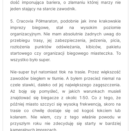
dość imponująca bariera, o złamaniu której marzy nie
jeden stający na starcie zawodnik.
5. Cracovia Półmaraton, podobnie jak inne krakowskie
imprezy biegowe, stał na wysokim poziomie
organizacyjnym. Nie mam absolutnie żadnych uwag do
przebiegu trasy, jej zabezpieczenia, jedzenia, picia,
rozłożenia punktów odświeżania, kibiców, pakietu
startowego czy organizacji biegowego miasteczka. To
wszystko było super.
Nie-super był natomiast tłok na trasie. Przez większość
zawodów biegłem w tłumie. A byłem przecież niemal na
czele stawki, daleko od jej największego zagęszczenia.
Aż boję się pomyśleć, w jakich warunkach musieli
znajdować się biegacze z okolic 1:50. Co z tego, że
później miasto szczyci się wysoką frekwencją, skoro na
trasie co chwilę dostaje się od kogoś łokciem lub
kolanem. Nie wiem, czy z tego właśnie powodu w
przyszłym roku nie zdecyduję się starty w bardziej
kameralnych imprezach.