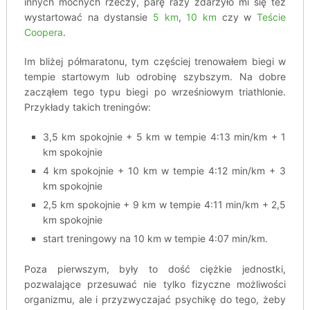
innych mocnych rzeczy, parę razy zdarzyło mi się też
wystartować na dystansie
5 km
,
10 km
czy w
Teście
Coopera
.
Im bliżej półmaratonu, tym częściej trenowałem biegi w
tempie startowym lub odrobinę szybszym. Na dobre
zacząłem tego typu biegi po wrześniowym triathlonie.
Przykłady takich treningów:
3,5 km spokojnie + 5 km w tempie 4:13 min/km + 1
km spokojnie
4 km spokojnie + 10 km w tempie 4:12 min/km + 3
km spokojnie
2,5 km spokojnie + 9 km w tempie 4:11 min/km + 2,5
km spokojnie
start treningowy na 10 km w tempie 4:07 min/km.
Poza pierwszym, były to dość ciężkie jednostki,
pozwalające przesuwać nie tylko fizyczne możliwości
organizmu, ale i przyzwyczajać psychikę do tego, żeby