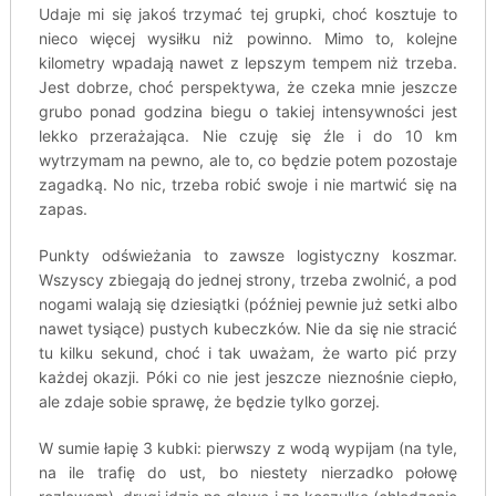
Udaje mi się jakoś trzymać tej grupki, choć kosztuje to
nieco więcej wysiłku niż powinno. Mimo to, kolejne
kilometry wpadają nawet z lepszym tempem niż trzeba.
Jest dobrze, choć perspektywa, że czeka mnie jeszcze
grubo ponad godzina biegu o takiej intensywności jest
lekko przerażająca. Nie czuję się źle i do 10 km
wytrzymam na pewno, ale to, co będzie potem pozostaje
zagadką. No nic, trzeba robić swoje i nie martwić się na
zapas.
Punkty odświeżania to zawsze logistyczny koszmar.
Wszyscy zbiegają do jednej strony, trzeba zwolnić, a pod
nogami walają się dziesiątki (później pewnie już setki albo
nawet tysiące) pustych kubeczków. Nie da się nie stracić
tu kilku sekund, choć i tak uważam, że warto pić przy
każdej okazji. Póki co nie jest jeszcze nieznośnie ciepło,
ale zdaje sobie sprawę, że będzie tylko gorzej.
W sumie łapię 3 kubki: pierwszy z wodą wypijam (na tyle,
na ile trafię do ust, bo niestety nierzadko połowę