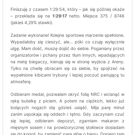
Finiszuję z czasem 1:29:54, który – jak się później okaże
– przekłada się na
1:29:17
netto. Miejsce 375 / 8746
(jakieś 4,29% stawki).
Zadanie wykonane! Kolejne sportowe marzenie spełnione.
Wypadałoby się cieszyć, ale… póki co czuję wyłącznie
ulgę. Mam dość, muszę dojść do siebie. Poganiany przez
organizatorów i pchany przez tłum innych, wpadających
na metę biegaczy, kieruję się w stronę wyjścia z Areny.
Tylko na chwilę obracam się za siebie, by spojrzeć na
wypełnione kibicami trybuny i lepiej poczuć panującą tu
atmosferę.
Odbieram medal, pozwalam okryć folią NRC i wcisnąć w
rękę butelkę z piciem. A potem na ciężkich, lekko już
bolących nogach idę gdzieś usiąść. Mija parę minut
zanim uspokaja się oddech i tętno. Gdy zaczynam czuć
się lepiej, odbieram depozyt, zgarniam makaron z
mięsnym sosem i na prowizorycznej stołówce dosiadam
się do kogoś, by zamienić parę słów o biegu. Dopiero tam