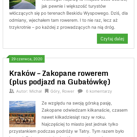
jak pewnie i większość turystów
włóczących się po terenach Beskidu Wyspowego. Dziś, dla
odmiany, wjechałem tam rowerem. I to nie raz, lecz aż
trzykrotnie – po każdej z prowadzących na nią dróg.
Czytaj dalej
29 czerwca, 2020
Kraków – Zakopane rowerem
(plus podjazd na Gubałówkę)
Autor:
Michał
Góry
,
Rower
6 komentarzy
Ze względu na swoją górską pasję,
Zakopane odwiedzam kilkanaście, czasem
nawet kilkadziesiąt razy w roku.
Najczęściej to miasto jest jednak tylko
przystankiem podczas podróży w Tatry. Tym razem było