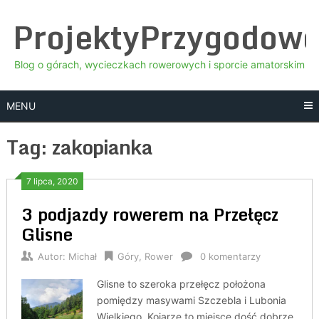
Skip
ProjektyPrzygodow
to
content
Blog o górach, wycieczkach rowerowych i sporcie amatorskim
MENU
Tag:
zakopianka
7 lipca, 2020
3 podjazdy rowerem na Przełęcz
Glisne
Autor:
Michał
Góry
,
Rower
0 komentarzy
Glisne to szeroka przełęcz położona
pomiędzy masywami Szczebla i Lubonia
Wielkiego. Kojarzę to miejsce dość dobrze,