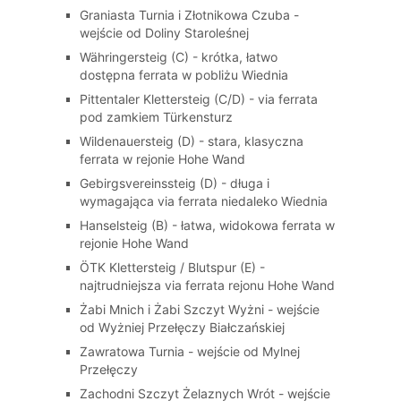
Graniasta Turnia i Złotnikowa Czuba -
wejście od Doliny Staroleśnej
Währingersteig (C) - krótka, łatwo
dostępna ferrata w pobliżu Wiednia
Pittentaler Klettersteig (C/D) - via ferrata
pod zamkiem Türkensturz
Wildenauersteig (D) - stara, klasyczna
ferrata w rejonie Hohe Wand
Gebirgsvereinssteig (D) - długa i
wymagająca via ferrata niedaleko Wiednia
Hanselsteig (B) - łatwa, widokowa ferrata w
rejonie Hohe Wand
ÖTK Klettersteig / Blutspur (E) -
najtrudniejsza via ferrata rejonu Hohe Wand
Żabi Mnich i Żabi Szczyt Wyżni - wejście
od Wyżniej Przełęczy Białczańskiej
Zawratowa Turnia - wejście od Mylnej
Przełęczy
Zachodni Szczyt Żelaznych Wrót - wejście