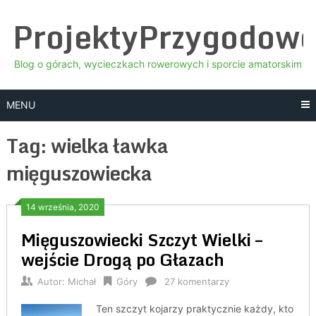
Skip
ProjektyPrzygodow
to
content
Blog o górach, wycieczkach rowerowych i sporcie amatorskim
MENU
Tag:
wielka ławka
mięguszowiecka
14 września, 2020
Mięguszowiecki Szczyt Wielki –
wejście Drogą po Głazach
Autor:
Michał
Góry
27 komentarzy
Ten szczyt kojarzy praktycznie każdy, kto