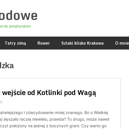
godowe
orcie amatorskim
Tatry zimą
Rower
Szlaki blisko Krakowa
O mnie
dzka
 wejście od Kotlinki pod Wagą
zy
łatwiejszego i zdecydowanie mniej znanego. Bo o Wielkiej
j słyszało raczej niewielu, prawda? To drugo, może nawet
czyt położony na jednej z bocznych grani. Czy warto go