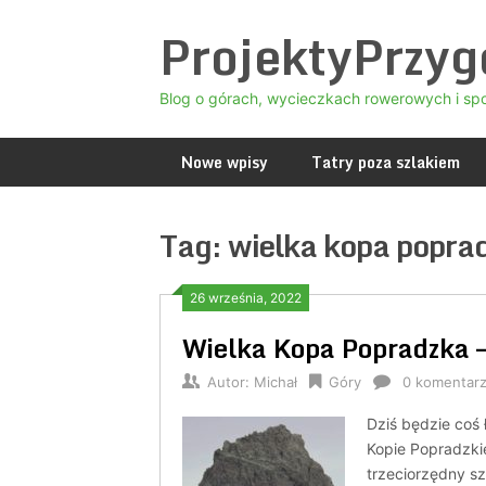
Skip
ProjektyPrzy
to
content
Blog o górach, wycieczkach rowerowych i sp
Nowe wpisy
Tatry poza szlakiem
Tag:
wielka kopa popra
26 września, 2022
Wielka Kopa Popradzka –
Autor:
Michał
Góry
0 komentar
Dziś będzie coś 
Kopie Popradzkie
trzeciorzędny sz