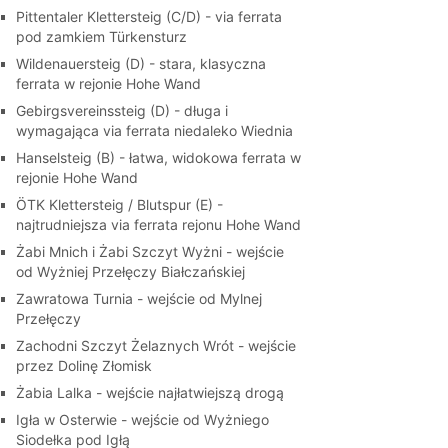
Pittentaler Klettersteig (C/D) - via ferrata
pod zamkiem Türkensturz
Wildenauersteig (D) - stara, klasyczna
ferrata w rejonie Hohe Wand
Gebirgsvereinssteig (D) - długa i
wymagająca via ferrata niedaleko Wiednia
Hanselsteig (B) - łatwa, widokowa ferrata w
rejonie Hohe Wand
ÖTK Klettersteig / Blutspur (E) -
najtrudniejsza via ferrata rejonu Hohe Wand
Żabi Mnich i Żabi Szczyt Wyżni - wejście
od Wyżniej Przełęczy Białczańskiej
Zawratowa Turnia - wejście od Mylnej
Przełęczy
Zachodni Szczyt Żelaznych Wrót - wejście
przez Dolinę Złomisk
Żabia Lalka - wejście najłatwiejszą drogą
Igła w Osterwie - wejście od Wyżniego
Siodełka pod Igłą