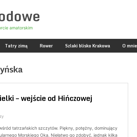
godowe
orcie amatorskim
Tatry zimą
Rower
Szlaki blisko Krakowa
O mnie
ryńska
elki – wejście od Hińczowej
zy
wśród tatrzańskich szczytów. Piękny, potężny, dominujący
larnego Morskiego Oka. Niełatwo go zdobyć, jednak kilka