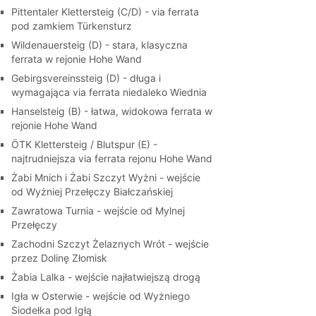
Pittentaler Klettersteig (C/D) - via ferrata
pod zamkiem Türkensturz
Wildenauersteig (D) - stara, klasyczna
ferrata w rejonie Hohe Wand
Gebirgsvereinssteig (D) - długa i
wymagająca via ferrata niedaleko Wiednia
Hanselsteig (B) - łatwa, widokowa ferrata w
rejonie Hohe Wand
ÖTK Klettersteig / Blutspur (E) -
najtrudniejsza via ferrata rejonu Hohe Wand
Żabi Mnich i Żabi Szczyt Wyżni - wejście
od Wyżniej Przełęczy Białczańskiej
Zawratowa Turnia - wejście od Mylnej
Przełęczy
Zachodni Szczyt Żelaznych Wrót - wejście
przez Dolinę Złomisk
Żabia Lalka - wejście najłatwiejszą drogą
Igła w Osterwie - wejście od Wyżniego
Siodełka pod Igłą