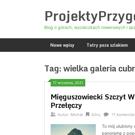
Skip
ProjektyPrzy
to
content
Blog o górach, wycieczkach rowerowych i sp
Nowe wpisy
Tatry poza szlakiem
Tag:
wielka galeria cub
17 września, 2021
Mięguszowiecki Szczyt Wi
Przełęczy
Autor:
Michał
Góry
11 komentar
To mój ulubiony 
panoramę z popu