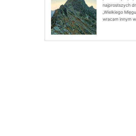
najprostszych d
„Wielkiego Mięg
wracam innym w