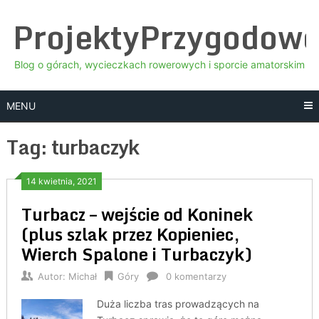
Skip
ProjektyPrzygodow
to
content
Blog o górach, wycieczkach rowerowych i sporcie amatorskim
MENU
Tag:
turbaczyk
14 kwietnia, 2021
Turbacz – wejście od Koninek
(plus szlak przez Kopieniec,
Wierch Spalone i Turbaczyk)
Autor:
Michał
Góry
0 komentarzy
Duża liczba tras prowadzących na