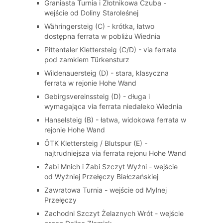
Graniasta Turnia i Złotnikowa Czuba -
wejście od Doliny Staroleśnej
Währingersteig (C) - krótka, łatwo
dostępna ferrata w pobliżu Wiednia
Pittentaler Klettersteig (C/D) - via ferrata
pod zamkiem Türkensturz
Wildenauersteig (D) - stara, klasyczna
ferrata w rejonie Hohe Wand
Gebirgsvereinssteig (D) - długa i
wymagająca via ferrata niedaleko Wiednia
Hanselsteig (B) - łatwa, widokowa ferrata w
rejonie Hohe Wand
ÖTK Klettersteig / Blutspur (E) -
najtrudniejsza via ferrata rejonu Hohe Wand
Żabi Mnich i Żabi Szczyt Wyżni - wejście
od Wyżniej Przełęczy Białczańskiej
Zawratowa Turnia - wejście od Mylnej
Przełęczy
Zachodni Szczyt Żelaznych Wrót - wejście