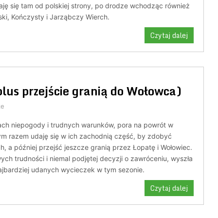
aję się tam od polskiej strony, po drodze wchodząc również
ki, Kończysty i Jarząbczy Wierch.
Czytaj dalej
lus przejście granią do Wołowca)
ze
iach niepogody i trudnych warunków, pora na powrót w
ym razem udaję się w ich zachodnią część, by zdobyć
, a później przejść jeszcze granią przez Łopatę i Wołowiec.
h trudności i niemal podjętej decyzji o zawróceniu, wyszła
najbardziej udanych wycieczek w tym sezonie.
Czytaj dalej