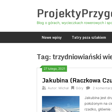
Skip
ProjektyPrzy
to
content
Blog o górach, wycieczkach rowerowych i sp
Nowe wpisy
Tatry poza szlakiem
Tag:
trzydniowiański wi
27 lutego, 2021
Jakubina (Raczkowa Czub
Autor:
Michał
Góry
2 komentar
Jakubina jest d
położonym na ci
rzadko, głównie