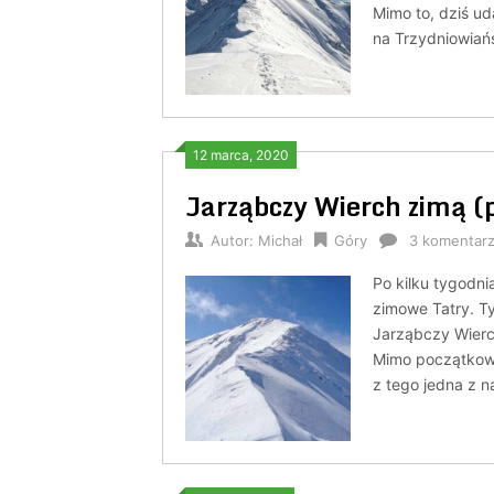
Mimo to, dziś ud
na Trzydniowiańs
12 marca, 2020
Jarząbczy Wierch zimą (p
Autor:
Michał
Góry
3 komentar
Po kilku tygodn
zimowe Tatry. T
Jarząbczy Wierch
Mimo początkowyc
z tego jedna z 