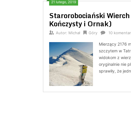
21 lutego, 2019
Starorobociański Wierch 
Kończysty i Ornak)
Autor:
Michał
Góry
10 komentar
Mierzący 2176 m
szczytem w Tatr
widokom z wierz
oryginalnie nie 
sprawiły, że jed