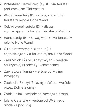
Pittentaler Klettersteig (C/D) - via ferrata
pod zamkiem Türkensturz
Wildenauersteig (D) - stara, klasyczna
ferrata w rejonie Hohe Wand
Gebirgsvereinssteig (D) - długa i
wymagająca via ferrata niedaleko Wiednia
Hanselsteig (B) - łatwa, widokowa ferrata w
rejonie Hohe Wand
ÖTK Klettersteig / Blutspur (E) -
najtrudniejsza via ferrata rejonu Hohe Wand
Żabi Mnich i Żabi Szczyt Wyżni - wejście
od Wyżniej Przełęczy Białczańskiej
Zawratowa Turnia - wejście od Mylnej
Przełęczy
Zachodni Szczyt Żelaznych Wrót - wejście
przez Dolinę Złomisk
Żabia Lalka - wejście najłatwiejszą drogą
Igła w Osterwie - wejście od Wyżniego
Siodełka pod Igłą