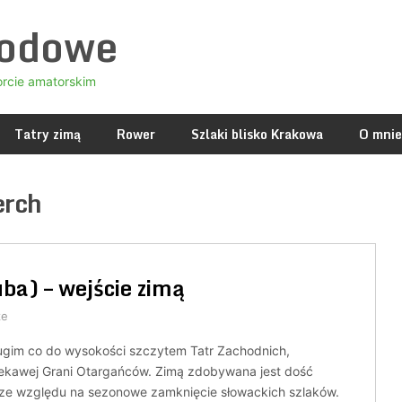
godowe
orcie amatorskim
Tatry zimą
Rower
Szlaki blisko Krakowa
O mnie
erch
a) – wejście zimą
ze
rugim co do wysokości szczytem Tatr Zachodnich,
ekawej Grani Otargańców. Zimą zdobywana jest dość
 ze względu na sezonowe zamknięcie słowackich szlaków.