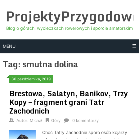
Skip
ProjektyPrzygodow
to
content
Blog o górach, wycieczkach rowerowych i sporcie amatorskim
MENU
Tag:
smutna dolina
30 października, 2019
Brestowa, Salatyn, Banikov, Trzy
Kopy – fragment grani Tatr
Zachodnich
Autor:
Michał
Góry
0 komentarzy
Choć Tatry Zachodnie sporo osób kojarzy