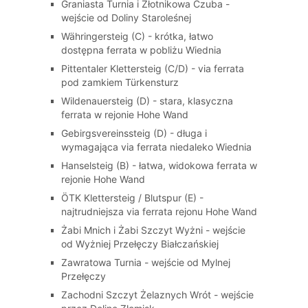
Graniasta Turnia i Złotnikowa Czuba -
wejście od Doliny Staroleśnej
Währingersteig (C) - krótka, łatwo
dostępna ferrata w pobliżu Wiednia
Pittentaler Klettersteig (C/D) - via ferrata
pod zamkiem Türkensturz
Wildenauersteig (D) - stara, klasyczna
ferrata w rejonie Hohe Wand
Gebirgsvereinssteig (D) - długa i
wymagająca via ferrata niedaleko Wiednia
Hanselsteig (B) - łatwa, widokowa ferrata w
rejonie Hohe Wand
ÖTK Klettersteig / Blutspur (E) -
najtrudniejsza via ferrata rejonu Hohe Wand
Żabi Mnich i Żabi Szczyt Wyżni - wejście
od Wyżniej Przełęczy Białczańskiej
Zawratowa Turnia - wejście od Mylnej
Przełęczy
Zachodni Szczyt Żelaznych Wrót - wejście