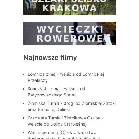
Najnowsze filmy
Łomnica zimą - wejście od Łomnickiej
Przełęczy
Kończysta zimą - wejście od
Batyżowieckiego Stawu
Złomiska Turnia - drogi od Złomiskiej Zatoki
oraz Smoczej Dolinki
Graniasta Turnia i Złotnikowa Czuba -
wejście od Doliny Staroleśnej
Währingersteig (C) - krótka, łatwo
dostępna ferrata w pobliżu Wiednia