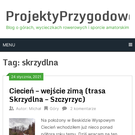
Skip
ProjektyPrzygodow
to
content
Blog o górach, wycieczkach rowerowych i sporcie amatorskim
MENU
Tag:
skrzydlna
24 stycznia, 2021
Ciecień – wejście zimą (trasa
Skrzydlna – Szczyrzyc)
Autor:
Michał
Góry
2 komentarze
Na położony w Beskidzie Wyspowym
Ciecień wchodziłem już nieco ponad
półtora roku temu. Dziś wracam na ten