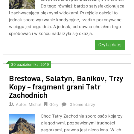
Do tego również bardzo satysfakcjonująca
i zachwycająca pięknymi widokami. Przejście całości to
jednak spore wyzwanie kondycyjne, rzadko pokonywane
w ciągu jednego dnia. A jednak, od dawna chciałem tego
spróbować i w końcu nadarzyła się okazja.
Czytaj dalej
30 października, 2019
Brestowa, Salatyn, Banikov, Trzy
Kopy – fragment grani Tatr
Zachodnich
Autor:
Michał
Góry
0 komentarzy
Choć Tatry Zachodnie sporo osób kojarzy
z łagodnymi, pozbawionymi trudności
pagórkami, prawda jest nieco inna. W ich