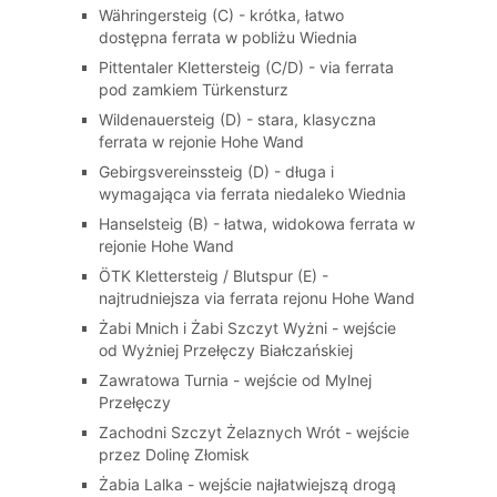
Währingersteig (C) - krótka, łatwo
dostępna ferrata w pobliżu Wiednia
Pittentaler Klettersteig (C/D) - via ferrata
pod zamkiem Türkensturz
Wildenauersteig (D) - stara, klasyczna
ferrata w rejonie Hohe Wand
Gebirgsvereinssteig (D) - długa i
wymagająca via ferrata niedaleko Wiednia
Hanselsteig (B) - łatwa, widokowa ferrata w
rejonie Hohe Wand
ÖTK Klettersteig / Blutspur (E) -
najtrudniejsza via ferrata rejonu Hohe Wand
Żabi Mnich i Żabi Szczyt Wyżni - wejście
od Wyżniej Przełęczy Białczańskiej
Zawratowa Turnia - wejście od Mylnej
Przełęczy
Zachodni Szczyt Żelaznych Wrót - wejście
przez Dolinę Złomisk
Żabia Lalka - wejście najłatwiejszą drogą