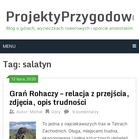
Skip
ProjektyPrzygodow
to
content
Blog o górach, wycieczkach rowerowych i sporcie amatorskim
MENU
Tag:
salatyn
12 lipca, 2020
Grań Rohaczy – relacja z przejścia,
zdjęcia, opis trudności
Autor:
Michał
Góry
9 komentarzy
To jedna z najciekawszych tras w Tatrach
Zachodnich. Długa, miejscami trudna,
eksponowana i pełna sztucznych ułatwień.