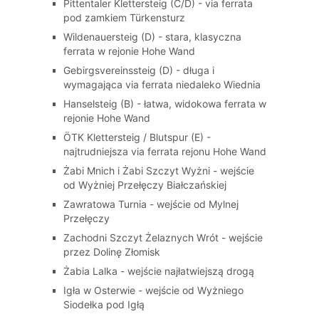
Pittentaler Klettersteig (C/D) - via ferrata
pod zamkiem Türkensturz
Wildenauersteig (D) - stara, klasyczna
ferrata w rejonie Hohe Wand
Gebirgsvereinssteig (D) - długa i
wymagająca via ferrata niedaleko Wiednia
Hanselsteig (B) - łatwa, widokowa ferrata w
rejonie Hohe Wand
ÖTK Klettersteig / Blutspur (E) -
najtrudniejsza via ferrata rejonu Hohe Wand
Żabi Mnich i Żabi Szczyt Wyżni - wejście
od Wyżniej Przełęczy Białczańskiej
Zawratowa Turnia - wejście od Mylnej
Przełęczy
Zachodni Szczyt Żelaznych Wrót - wejście
przez Dolinę Złomisk
Żabia Lalka - wejście najłatwiejszą drogą
Igła w Osterwie - wejście od Wyżniego
Siodełka pod Igłą