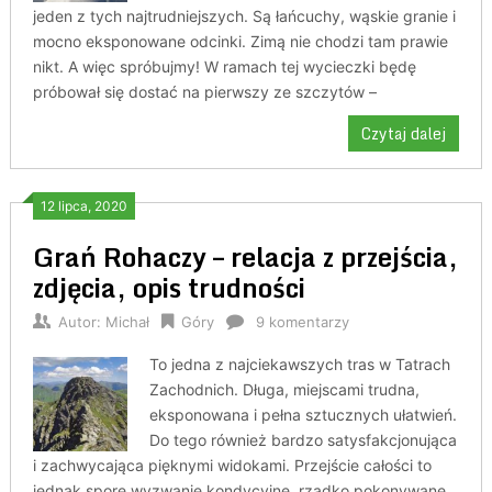
jeden z tych najtrudniejszych. Są łańcuchy, wąskie granie i
mocno eksponowane odcinki. Zimą nie chodzi tam prawie
nikt. A więc spróbujmy! W ramach tej wycieczki będę
próbował się dostać na pierwszy ze szczytów –
Czytaj dalej
12 lipca, 2020
Grań Rohaczy – relacja z przejścia,
zdjęcia, opis trudności
Autor:
Michał
Góry
9 komentarzy
To jedna z najciekawszych tras w Tatrach
Zachodnich. Długa, miejscami trudna,
eksponowana i pełna sztucznych ułatwień.
Do tego również bardzo satysfakcjonująca
i zachwycająca pięknymi widokami. Przejście całości to
jednak spore wyzwanie kondycyjne, rzadko pokonywane