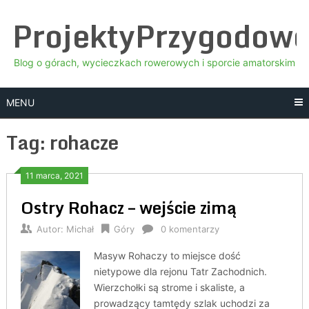
Skip
ProjektyPrzygodow
to
content
Blog o górach, wycieczkach rowerowych i sporcie amatorskim
MENU
Tag:
rohacze
11 marca, 2021
Ostry Rohacz – wejście zimą
Autor:
Michał
Góry
0 komentarzy
Masyw Rohaczy to miejsce dość
nietypowe dla rejonu Tatr Zachodnich.
Wierzchołki są strome i skaliste, a
prowadzący tamtędy szlak uchodzi za