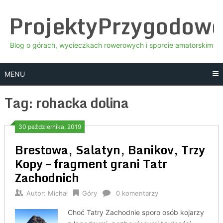
Skip
ProjektyPrzygodow
to
content
Blog o górach, wycieczkach rowerowych i sporcie amatorskim
MENU
Tag:
rohacka dolina
30 października, 2019
Brestowa, Salatyn, Banikov, Trzy
Kopy – fragment grani Tatr
Zachodnich
Autor:
Michał
Góry
0 komentarzy
Choć Tatry Zachodnie sporo osób kojarzy