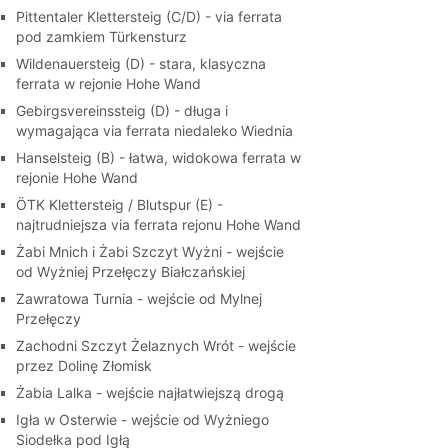
Pittentaler Klettersteig (C/D) - via ferrata
pod zamkiem Türkensturz
Wildenauersteig (D) - stara, klasyczna
ferrata w rejonie Hohe Wand
Gebirgsvereinssteig (D) - długa i
wymagająca via ferrata niedaleko Wiednia
Hanselsteig (B) - łatwa, widokowa ferrata w
rejonie Hohe Wand
ÖTK Klettersteig / Blutspur (E) -
najtrudniejsza via ferrata rejonu Hohe Wand
Żabi Mnich i Żabi Szczyt Wyżni - wejście
od Wyżniej Przełęczy Białczańskiej
Zawratowa Turnia - wejście od Mylnej
Przełęczy
Zachodni Szczyt Żelaznych Wrót - wejście
przez Dolinę Złomisk
Żabia Lalka - wejście najłatwiejszą drogą
Igła w Osterwie - wejście od Wyżniego
Siodełka pod Igłą