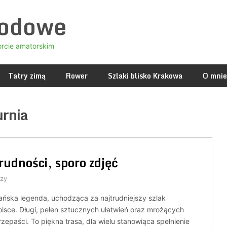
godowe
orcie amatorskim
Tatry zimą
Rower
Szlaki blisko Krakowa
O mnie
rnia
trudności, sporo zdjęć
zy
zańska legenda, uchodząca za najtrudniejszy szlak
lsce. Długi, pełen sztucznych ułatwień oraz mrożących
zepaści. To piękna trasa, dla wielu stanowiąca spełnienie