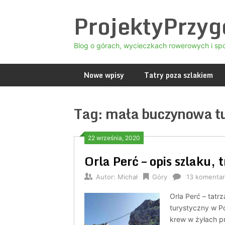
Skip
ProjektyPrzy
to
content
Blog o górach, wycieczkach rowerowych i sp
Nowe wpisy
Tatry poza szlakiem
Tag:
mała buczynowa tu
22 września, 2020
Orla Perć – opis szlaku, 
Autor:
Michał
Góry
13 komentar
Orla Perć – tatr
turystyczny w Po
krew w żyłach pr