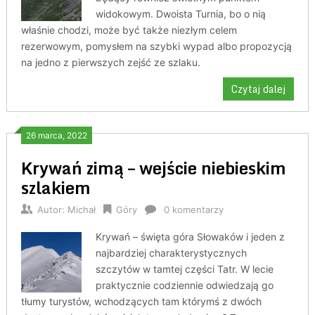
widokowym. Dwoista Turnia, bo o nią
właśnie chodzi, może być także niezłym celem
rezerwowym, pomysłem na szybki wypad albo propozycją
na jedno z pierwszych zejść ze szlaku.
Czytaj dalej
26 marca, 2022
Krywań zimą – wejście niebieskim
szlakiem
Autor:
Michał
Góry
0 komentarzy
Krywań – święta góra Słowaków i jeden z
najbardziej charakterystycznych
szczytów w tamtej części Tatr. W lecie
praktycznie codziennie odwiedzają go
tłumy turystów, wchodzących tam którymś z dwóch