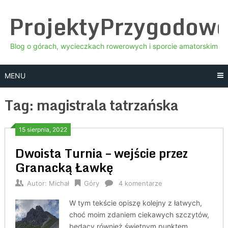
Skip
ProjektyPrzygodow
to
content
Blog o górach, wycieczkach rowerowych i sporcie amatorskim
MENU
Tag:
magistrala tatrzańska
15 sierpnia, 2022
Dwoista Turnia – wejście przez
Granacką Ławkę
Autor:
Michał
Góry
4 komentarze
W tym tekście opiszę kolejny z łatwych,
choć moim zdaniem ciekawych szczytów,
będący również świetnym punktem