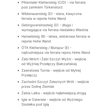
Pittentaler Klettersteig (C/D) - via ferrata
pod zamkiem Türkensturz
Wildenauersteig (D) - stara, klasyczna
ferrata w rejonie Hohe Wand
Gebirgsvereinssteig (D) - długa i
wymagająca via ferrata niedaleko Wiednia
Hanselsteig (B) - łatwa, widokowa ferrata w
rejonie Hohe Wand
ÖTK Klettersteig / Blutspur (E) -
najtrudniejsza via ferrata rejonu Hohe Wand
Żabi Mnich i Żabi Szczyt Wyżni - wejście
od Wyżniej Przełęczy Białczańskiej
Zawratowa Turnia - wejście od Mylnej
Przełęczy
Zachodni Szczyt Żelaznych Wrót - wejście
przez Dolinę Złomisk
Żabia Lalka - wejście najłatwiejszą drogą
Igła w Osterwie - wejście od Wyżniego
Siodełka pod Igłą