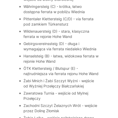
Währingersteig (C) - krótka, łatwo
dostępna ferrata w pobliżu Wiednia
Pittentaler Klettersteig (C/D) - via ferrata
pod zamkiem Türkensturz
Wildenauersteig (D) - stara, klasyczna
ferrata w rejonie Hohe Wand
Gebirgsvereinssteig (D) - długa i
wymagająca via ferrata niedaleko Wiednia
Hanselsteig (B) - łatwa, widokowa ferrata w
rejonie Hohe Wand
ÖTK Klettersteig / Blutspur (E) -
najtrudniejsza via ferrata rejonu Hohe Wand
Żabi Mnich i Żabi Szczyt Wyżni - wejście
od Wyżniej Przełęczy Białczańskiej
Zawratowa Turnia - wejście od Mylnej
Przełęczy
Zachodni Szczyt Żelaznych Wrót - wejście
przez Dolinę Złomisk
Żabia Lalka - wejście najłatwiejszą drogą