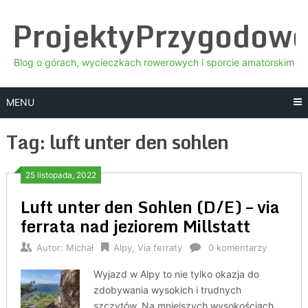
Skip
ProjektyPrzygodow
to
content
Blog o górach, wycieczkach rowerowych i sporcie amatorskim
MENU
Tag:
luft unter den sohlen
25 listopada, 2022
Luft unter den Sohlen (D/E) – via
ferrata nad jeziorem Millstatt
Autor:
Michał
Alpy
,
Via ferraty
0 komentarzy
Wyjazd w Alpy to nie tylko okazja do
zdobywania wysokich i trudnych
szczytów. Na mniejszych wysokościach