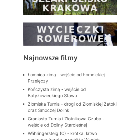
Najnowsze filmy
Łomnica zimą - wejście od Łomnickiej
Przełęczy
Kończysta zimą - wejście od
Batyżowieckiego Stawu
Złomiska Turnia - drogi od Złomiskiej Zatoki
oraz Smoczej Dolinki
Graniasta Turnia i Złotnikowa Czuba -
wejście od Doliny Staroleśnej
Währingersteig (C) - krótka, łatwo
dostępna ferrata w pobliżu Wiednia