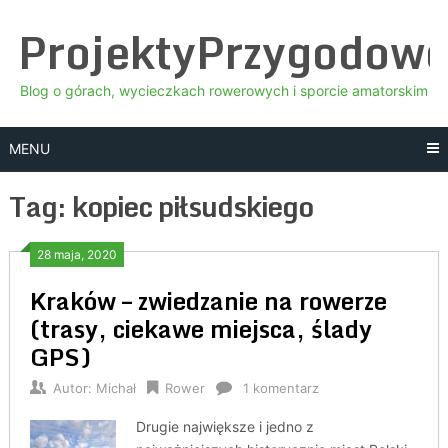
Skip
ProjektyPrzygodow
to
content
Blog o górach, wycieczkach rowerowych i sporcie amatorskim
MENU
Tag:
kopiec piłsudskiego
28 maja, 2020
Kraków – zwiedzanie na rowerze
(trasy, ciekawe miejsca, ślady
GPS)
Autor:
Michał
Rower
1 komentarz
Drugie największe i jedno z