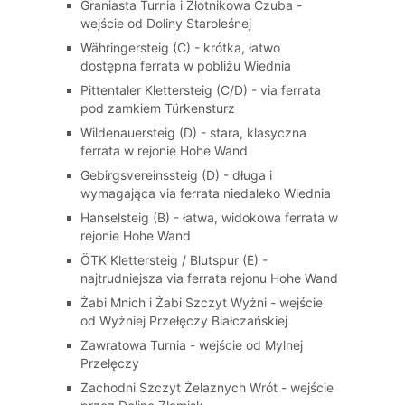
Graniasta Turnia i Złotnikowa Czuba -
wejście od Doliny Staroleśnej
Währingersteig (C) - krótka, łatwo
dostępna ferrata w pobliżu Wiednia
Pittentaler Klettersteig (C/D) - via ferrata
pod zamkiem Türkensturz
Wildenauersteig (D) - stara, klasyczna
ferrata w rejonie Hohe Wand
Gebirgsvereinssteig (D) - długa i
wymagająca via ferrata niedaleko Wiednia
Hanselsteig (B) - łatwa, widokowa ferrata w
rejonie Hohe Wand
ÖTK Klettersteig / Blutspur (E) -
najtrudniejsza via ferrata rejonu Hohe Wand
Żabi Mnich i Żabi Szczyt Wyżni - wejście
od Wyżniej Przełęczy Białczańskiej
Zawratowa Turnia - wejście od Mylnej
Przełęczy
Zachodni Szczyt Żelaznych Wrót - wejście