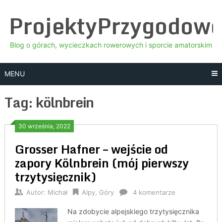
Skip
ProjektyPrzygodow
to
content
Blog o górach, wycieczkach rowerowych i sporcie amatorskim
MENU
Tag:
kölnbrein
30 września, 2022
Grosser Hafner – wejście od
zapory Kölnbrein (mój pierwszy
trzytysięcznik)
Autor:
Michał
Alpy
,
Góry
4 komentarze
Na zdobycie alpejskiego trzytysięcznika