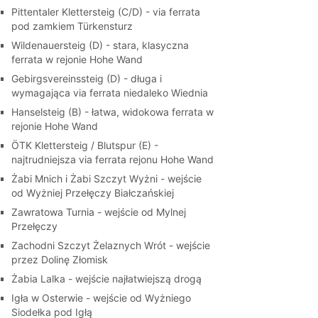
Pittentaler Klettersteig (C/D) - via ferrata
pod zamkiem Türkensturz
Wildenauersteig (D) - stara, klasyczna
ferrata w rejonie Hohe Wand
Gebirgsvereinssteig (D) - długa i
wymagająca via ferrata niedaleko Wiednia
Hanselsteig (B) - łatwa, widokowa ferrata w
rejonie Hohe Wand
ÖTK Klettersteig / Blutspur (E) -
najtrudniejsza via ferrata rejonu Hohe Wand
Żabi Mnich i Żabi Szczyt Wyżni - wejście
od Wyżniej Przełęczy Białczańskiej
Zawratowa Turnia - wejście od Mylnej
Przełęczy
Zachodni Szczyt Żelaznych Wrót - wejście
przez Dolinę Złomisk
Żabia Lalka - wejście najłatwiejszą drogą
Igła w Osterwie - wejście od Wyżniego
Siodełka pod Igłą