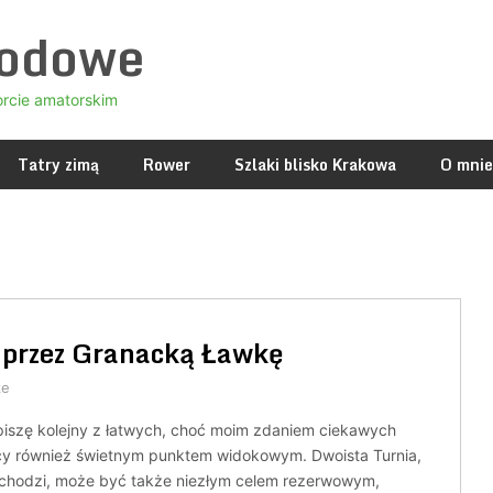
godowe
orcie amatorskim
Tatry zimą
Rower
Szlaki blisko Krakowa
O mnie
e przez Granacką Ławkę
ze
piszę kolejny z łatwych, choć moim zdaniem ciekawych
y również świetnym punktem widokowym. Dwoista Turnia,
e chodzi, może być także niezłym celem rezerwowym,