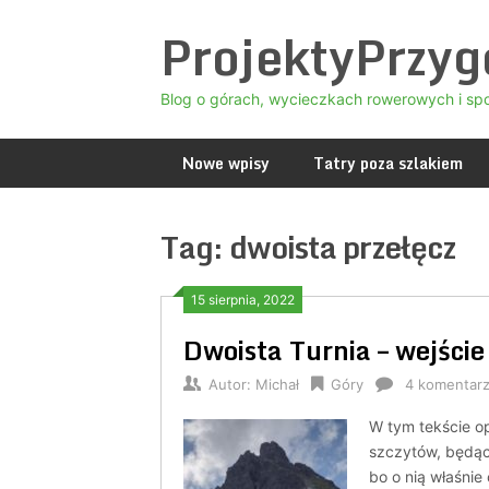
Skip
ProjektyPrzy
to
content
Blog o górach, wycieczkach rowerowych i sp
Nowe wpisy
Tatry poza szlakiem
Tag:
dwoista przełęcz
15 sierpnia, 2022
Dwoista Turnia – wejści
Autor:
Michał
Góry
4 komentar
W tym tekście o
szczytów, będąc
bo o nią właśni