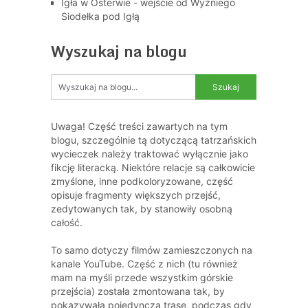
Igła w Osterwie - wejście od Wyżniego
Siodełka pod Igłą
Wyszukaj na blogu
Uwaga! Część treści zawartych na tym
blogu, szczególnie tą dotyczącą tatrzańskich
wycieczek należy traktować wyłącznie jako
fikcję literacką. Niektóre relacje są całkowicie
zmyślone, inne podkoloryzowane, część
opisuje fragmenty większych przejść,
zedytowanych tak, by stanowiły osobną
całość.
To samo dotyczy filmów zamieszczonych na
kanale YouTube. Część z nich (tu również
mam na myśli przede wszystkim górskie
przejścia) została zmontowana tak, by
pokazywała pojedynczą trasę, podczas gdy