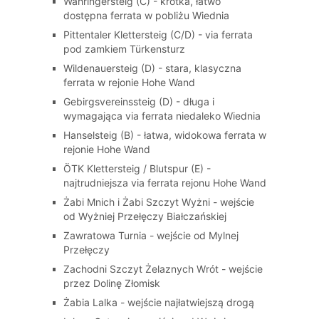
Währingersteig (C) - krótka, łatwo
dostępna ferrata w pobliżu Wiednia
Pittentaler Klettersteig (C/D) - via ferrata
pod zamkiem Türkensturz
Wildenauersteig (D) - stara, klasyczna
ferrata w rejonie Hohe Wand
Gebirgsvereinssteig (D) - długa i
wymagająca via ferrata niedaleko Wiednia
Hanselsteig (B) - łatwa, widokowa ferrata w
rejonie Hohe Wand
ÖTK Klettersteig / Blutspur (E) -
najtrudniejsza via ferrata rejonu Hohe Wand
Żabi Mnich i Żabi Szczyt Wyżni - wejście
od Wyżniej Przełęczy Białczańskiej
Zawratowa Turnia - wejście od Mylnej
Przełęczy
Zachodni Szczyt Żelaznych Wrót - wejście
przez Dolinę Złomisk
Żabia Lalka - wejście najłatwiejszą drogą