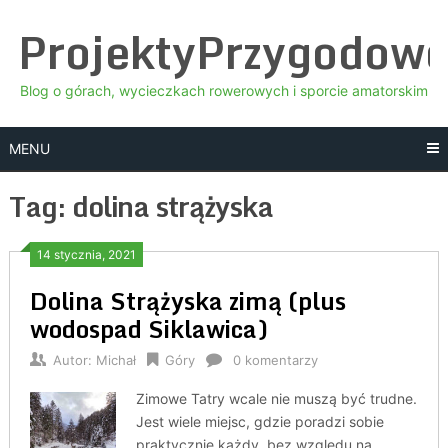
Skip
ProjektyPrzygodow
to
content
Blog o górach, wycieczkach rowerowych i sporcie amatorskim
MENU
Tag:
dolina strążyska
14 stycznia, 2021
Dolina Strążyska zimą (plus
wodospad Siklawica)
Autor:
Michał
Góry
0 komentarzy
Zimowe Tatry wcale nie muszą być trudne.
Jest wiele miejsc, gdzie poradzi sobie
praktycznie każdy, bez względu na