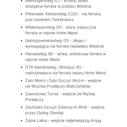
Währingersteig (C) - krótka, łatwo
dostępna ferrata w pobliżu Wiednia
Pittentaler Klettersteig (C/D) - via ferrata
pod zamkiem Türkensturz
Wildenauersteig (D) - stara, klasyczna
ferrata w rejonie Hohe Wand
Gebirgsvereinssteig (D) - długa i
wymagająca via ferrata niedaleko Wiednia
Hanselsteig (B) - łatwa, widokowa ferrata w
rejonie Hohe Wand
ÖTK Klettersteig / Blutspur (E) -
najtrudniejsza via ferrata rejonu Hohe Wand
Żabi Mnich i Żabi Szczyt Wyżni - wejście
od Wyżniej Przełęczy Białczańskiej
Zawratowa Turnia - wejście od Mylnej
Przełęczy
Zachodni Szczyt Żelaznych Wrót - wejście
przez Dolinę Złomisk
Żabia Lalka - wejście najłatwiejszą drogą