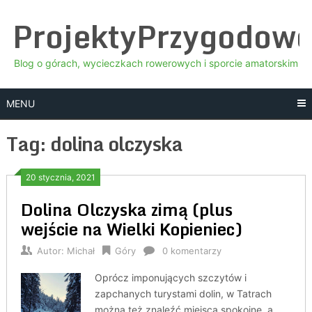
Skip
ProjektyPrzygodow
to
content
Blog o górach, wycieczkach rowerowych i sporcie amatorskim
MENU
Tag:
dolina olczyska
20 stycznia, 2021
Dolina Olczyska zimą (plus
wejście na Wielki Kopieniec)
Autor:
Michał
Góry
0 komentarzy
Oprócz imponujących szczytów i
zapchanych turystami dolin, w Tatrach
można też znaleźć miejsca spokojne, a