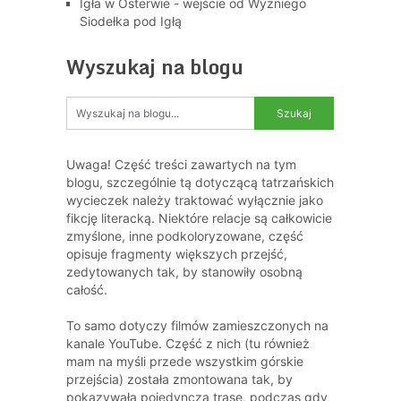
Igła w Osterwie - wejście od Wyżniego
Siodełka pod Igłą
Wyszukaj na blogu
Uwaga! Część treści zawartych na tym
blogu, szczególnie tą dotyczącą tatrzańskich
wycieczek należy traktować wyłącznie jako
fikcję literacką. Niektóre relacje są całkowicie
zmyślone, inne podkoloryzowane, część
opisuje fragmenty większych przejść,
zedytowanych tak, by stanowiły osobną
całość.
To samo dotyczy filmów zamieszczonych na
kanale YouTube. Część z nich (tu również
mam na myśli przede wszystkim górskie
przejścia) została zmontowana tak, by
pokazywała pojedynczą trasę, podczas gdy