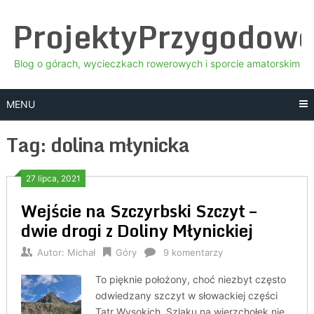
Skip
ProjektyPrzygodow
to
content
Blog o górach, wycieczkach rowerowych i sporcie amatorskim
MENU
Tag:
dolina młynicka
27 lipca, 2021
Wejście na Szczyrbski Szczyt –
dwie drogi z Doliny Młynickiej
Autor:
Michał
Góry
9 komentarzy
To pięknie położony, choć niezbyt często
odwiedzany szczyt w słowackiej części
Tatr Wysokich. Szlaku na wierzchołek nie