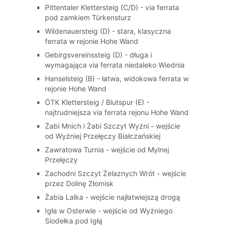
Pittentaler Klettersteig (C/D) - via ferrata
pod zamkiem Türkensturz
Wildenauersteig (D) - stara, klasyczna
ferrata w rejonie Hohe Wand
Gebirgsvereinssteig (D) - długa i
wymagająca via ferrata niedaleko Wiednia
Hanselsteig (B) - łatwa, widokowa ferrata w
rejonie Hohe Wand
ÖTK Klettersteig / Blutspur (E) -
najtrudniejsza via ferrata rejonu Hohe Wand
Żabi Mnich i Żabi Szczyt Wyżni - wejście
od Wyżniej Przełęczy Białczańskiej
Zawratowa Turnia - wejście od Mylnej
Przełęczy
Zachodni Szczyt Żelaznych Wrót - wejście
przez Dolinę Złomisk
Żabia Lalka - wejście najłatwiejszą drogą
Igła w Osterwie - wejście od Wyżniego
Siodełka pod Igłą