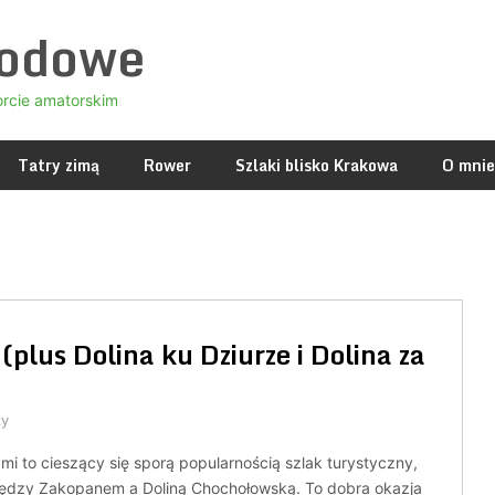
godowe
orcie amatorskim
Tatry zimą
Rower
Szlaki blisko Krakowa
O mnie
plus Dolina ku Dziurze i Dolina za
zy
i to cieszący się sporą popularnością szlak turystyczny,
ędzy Zakopanem a Doliną Chochołowską. To dobra okazja