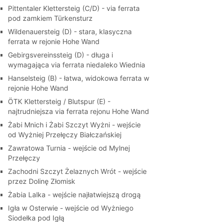
Pittentaler Klettersteig (C/D) - via ferrata
pod zamkiem Türkensturz
Wildenauersteig (D) - stara, klasyczna
ferrata w rejonie Hohe Wand
Gebirgsvereinssteig (D) - długa i
wymagająca via ferrata niedaleko Wiednia
Hanselsteig (B) - łatwa, widokowa ferrata w
rejonie Hohe Wand
ÖTK Klettersteig / Blutspur (E) -
najtrudniejsza via ferrata rejonu Hohe Wand
Żabi Mnich i Żabi Szczyt Wyżni - wejście
od Wyżniej Przełęczy Białczańskiej
Zawratowa Turnia - wejście od Mylnej
Przełęczy
Zachodni Szczyt Żelaznych Wrót - wejście
przez Dolinę Złomisk
Żabia Lalka - wejście najłatwiejszą drogą
Igła w Osterwie - wejście od Wyżniego
Siodełka pod Igłą