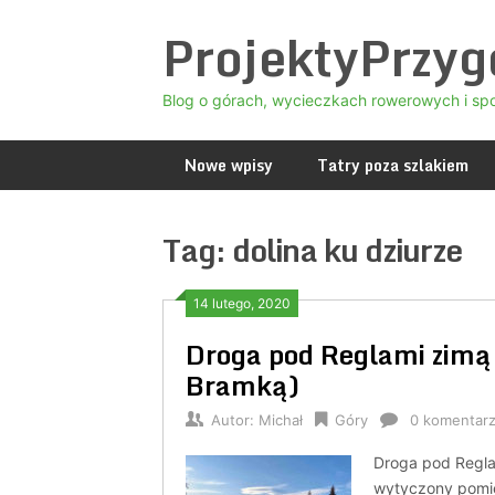
Skip
ProjektyPrzy
to
content
Blog o górach, wycieczkach rowerowych i sp
Nowe wpisy
Tatry poza szlakiem
Tag:
dolina ku dziurze
14 lutego, 2020
Droga pod Reglami zimą (
Bramką)
Autor:
Michał
Góry
0 komentar
Droga pod Reglam
wytyczony pomi