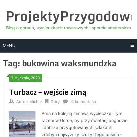
Skip
ProjektyPrzygodow
to
content
Blog o górach, wycieczkach rowerowych i sporcie amatorskim
MENU
Tag:
bukowina waksmundzka
7 stycznia, 2020
Turbacz – wejście zimą
Autor:
Michał
Góry
4 komentarze
Pora na kolejną zimową wycieczkę. Tym
razem w Gorce, by przy świetnej pogodzie
i dobrze przygotowanych szlakach
zdobyć najwyższy szczyt tego pasma –