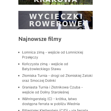
Najnowsze filmy
Łomnica zimą - wejście od Łomnickiej
Przełęczy
Kończysta zimą - wejście od
Batyżowieckiego Stawu
Złomiska Turnia - drogi od Złomiskiej Zatoki
oraz Smoczej Dolinki
Graniasta Turnia i Złotnikowa Czuba -
wejście od Doliny Staroleśnej
Währingersteig (C) - krótka, łatwo
dostępna ferrata w pobliżu Wiednia
Pittentaler Klettersteig (C/D) - via ferrata