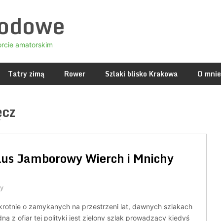
godowe
orcie amatorskim
Tatry zimą
Rower
Szlaki blisko Krakowa
O mnie
ęcz
lus Jamborowy Wierch i Mnichy
y
ukrotnie o zamykanych na przestrzeni lat, dawnych szlakach
ną z ofiar tej polityki jest zielony szlak prowadzący kiedyś