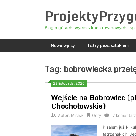
Skip
ProjektyPrzy
to
content
Blog o górach, wycieczkach rowerowych i sp
Nowe wpisy
Tatry poza szlakiem
Tag:
bobrowiecka przeł
22 listopada, 2020
Wejście na Bobrowiec (p
Chochołowskie)
Autor:
Michał
Góry
7 komentarz
Pisałem już kilk
tatrzańskich. Jed