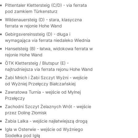
Pittentaler Klettersteig (C/D) - via ferrata
pod zamkiem Türkensturz
Wildenauersteig (D) - stara, klasyczna
ferrata w rejonie Hohe Wand
Gebirgsvereinssteig (D) - długa i
wymagająca via ferrata niedaleko Wiednia
Hanselsteig (B) - łatwa, widokowa ferrata w
rejonie Hohe Wand
ÖTK Klettersteig / Blutspur (E) -
najtrudniejsza via ferrata rejonu Hohe Wand
Żabi Mnich i Żabi Szczyt Wyżni - wejście
od Wyżniej Przełęczy Białczańskiej
Zawratowa Turnia - wejście od Mylnej
Przełęczy
Zachodni Szczyt Żelaznych Wrót - wejście
przez Dolinę Złomisk
Żabia Lalka - wejście najłatwiejszą drogą
Igła w Osterwie - wejście od Wyżniego
Siodełka pod Igłą