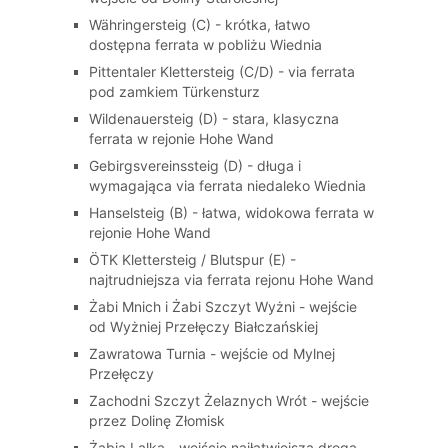
Währingersteig (C) - krótka, łatwo
dostępna ferrata w pobliżu Wiednia
Pittentaler Klettersteig (C/D) - via ferrata
pod zamkiem Türkensturz
Wildenauersteig (D) - stara, klasyczna
ferrata w rejonie Hohe Wand
Gebirgsvereinssteig (D) - długa i
wymagająca via ferrata niedaleko Wiednia
Hanselsteig (B) - łatwa, widokowa ferrata w
rejonie Hohe Wand
ÖTK Klettersteig / Blutspur (E) -
najtrudniejsza via ferrata rejonu Hohe Wand
Żabi Mnich i Żabi Szczyt Wyżni - wejście
od Wyżniej Przełęczy Białczańskiej
Zawratowa Turnia - wejście od Mylnej
Przełęczy
Zachodni Szczyt Żelaznych Wrót - wejście
przez Dolinę Złomisk
Żabia Lalka - wejście najłatwiejszą drogą