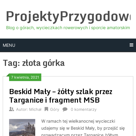
Skip
ProjektyPrzygodow
to
content
Blog o górach, wycieczkach rowerowych i sporcie amatorskim
MENU
Tag:
złota górka
7 kwietnia, 2021
Beskid Mały – żółty szlak przez
Targanice i fragment MSB
Autor:
Michał
Góry
0 komentarzy
W ramach tej wielkanocnej wycieczki
udajemy się w Beskid Mały, by przejść się
prowadzącym przez Targanice żółtym