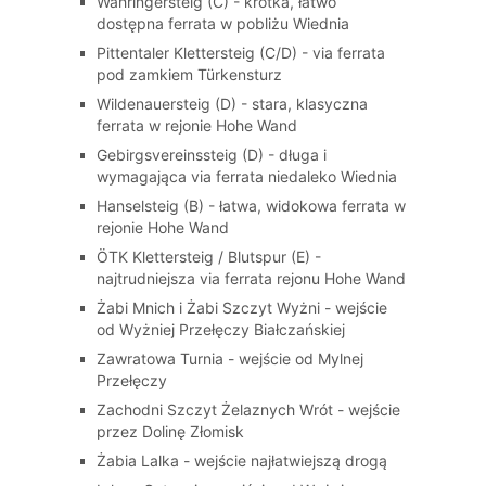
Währingersteig (C) - krótka, łatwo
dostępna ferrata w pobliżu Wiednia
Pittentaler Klettersteig (C/D) - via ferrata
pod zamkiem Türkensturz
Wildenauersteig (D) - stara, klasyczna
ferrata w rejonie Hohe Wand
Gebirgsvereinssteig (D) - długa i
wymagająca via ferrata niedaleko Wiednia
Hanselsteig (B) - łatwa, widokowa ferrata w
rejonie Hohe Wand
ÖTK Klettersteig / Blutspur (E) -
najtrudniejsza via ferrata rejonu Hohe Wand
Żabi Mnich i Żabi Szczyt Wyżni - wejście
od Wyżniej Przełęczy Białczańskiej
Zawratowa Turnia - wejście od Mylnej
Przełęczy
Zachodni Szczyt Żelaznych Wrót - wejście
przez Dolinę Złomisk
Żabia Lalka - wejście najłatwiejszą drogą