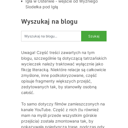
Igła w Osterwie - wejście od Wyżniego
Siodełka pod Igłą
Wyszukaj na blogu
Uwaga! Część treści zawartych na tym
blogu, szczególnie tą dotyczącą tatrzańskich
wycieczek należy traktować wyłącznie jako
fikcję literacką. Niektóre relacje są całkowicie
zmyślone, inne podkoloryzowane, część
opisuje fragmenty większych przejść,
zedytowanych tak, by stanowiły osobną
całość.
To samo dotyczy filmów zamieszczonych na
kanale YouTube. Część z nich (tu również
mam na myśli przede wszystkim górskie
przejścia) została zmontowana tak, by
pokazywała pojedynczą trasę, podczas gdy