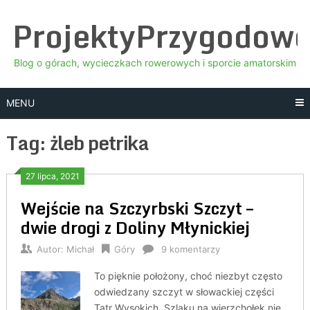
Skip
ProjektyPrzygodow
to
content
Blog o górach, wycieczkach rowerowych i sporcie amatorskim
MENU
Tag:
żleb petrika
27 lipca, 2021
Wejście na Szczyrbski Szczyt –
dwie drogi z Doliny Młynickiej
Autor:
Michał
Góry
9 komentarzy
To pięknie położony, choć niezbyt często
odwiedzany szczyt w słowackiej części
Tatr Wysokich. Szlaku na wierzchołek nie