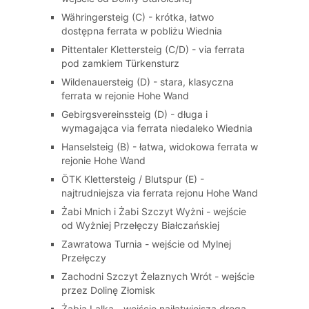
Währingersteig (C) - krótka, łatwo
dostępna ferrata w pobliżu Wiednia
Pittentaler Klettersteig (C/D) - via ferrata
pod zamkiem Türkensturz
Wildenauersteig (D) - stara, klasyczna
ferrata w rejonie Hohe Wand
Gebirgsvereinssteig (D) - długa i
wymagająca via ferrata niedaleko Wiednia
Hanselsteig (B) - łatwa, widokowa ferrata w
rejonie Hohe Wand
ÖTK Klettersteig / Blutspur (E) -
najtrudniejsza via ferrata rejonu Hohe Wand
Żabi Mnich i Żabi Szczyt Wyżni - wejście
od Wyżniej Przełęczy Białczańskiej
Zawratowa Turnia - wejście od Mylnej
Przełęczy
Zachodni Szczyt Żelaznych Wrót - wejście
przez Dolinę Złomisk
Żabia Lalka - wejście najłatwiejszą drogą