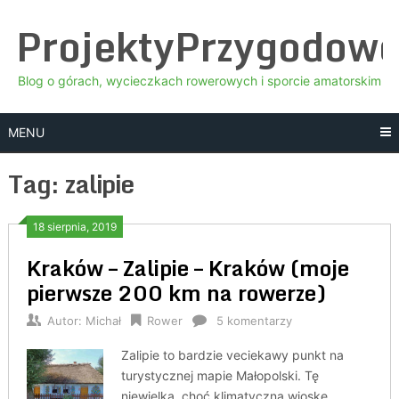
Skip
ProjektyPrzygodow
to
content
Blog o górach, wycieczkach rowerowych i sporcie amatorskim
MENU
Tag:
zalipie
18 sierpnia, 2019
Kraków – Zalipie – Kraków (moje
pierwsze 200 km na rowerze)
Autor:
Michał
Rower
5 komentarzy
Zalipie to bardzie veciekawy punkt na
turystycznej mapie Małopolski. Tę
niewielką, choć klimatyczną wioskę