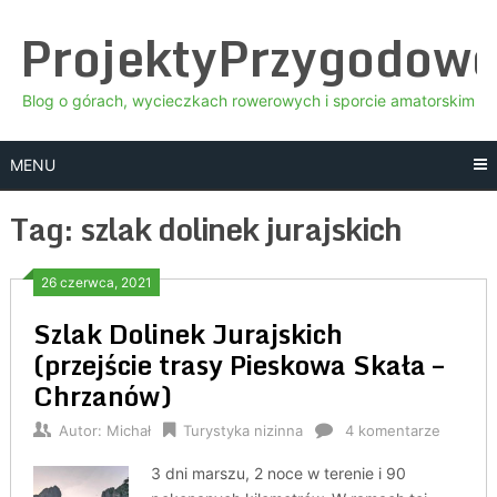
Skip
ProjektyPrzygodow
to
content
Blog o górach, wycieczkach rowerowych i sporcie amatorskim
MENU
Tag:
szlak dolinek jurajskich
26 czerwca, 2021
Szlak Dolinek Jurajskich
(przejście trasy Pieskowa Skała –
Chrzanów)
Autor:
Michał
Turystyka nizinna
4 komentarze
3 dni marszu, 2 noce w terenie i 90