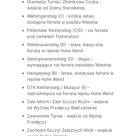
Graniasta Turnia i Złotnikowa Czuba -
wejście od Doliny Staroleśnej
Währingersteig (C) - krótka, łatwo
dostępna ferrata w pobliżu Wiednia
Pittentaler Klettersteig (C/D) - via ferrata
pod zamkiem Türkensturz
Wildenauersteig (D) - stara, klasyczna
ferrata w rejonie Hohe Wand
Gebirgsvereinssteig (D) - długa i
wymagająca via ferrata niedaleko Wiednia
Hanselsteig (B) - łatwa, widokowa ferrata w
rejonie Hohe Wand
ÖTK Klettersteig / Blutspur (E) -
najtrudniejsza via ferrata rejonu Hohe Wand
Żabi Mnich i Żabi Szczyt Wyżni - wejście
od Wyżniej Przełęczy Białczańskiej
Zawratowa Turnia - wejście od Mylnej
Przełęczy
Zachodni Szczyt Żelaznych Wrót - wejście