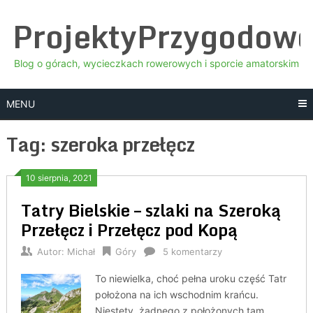
Skip
ProjektyPrzygodow
to
content
Blog o górach, wycieczkach rowerowych i sporcie amatorskim
MENU
Tag:
szeroka przełęcz
10 sierpnia, 2021
Tatry Bielskie – szlaki na Szeroką
Przełęcz i Przełęcz pod Kopą
Autor:
Michał
Góry
5 komentarzy
To niewielka, choć pełna uroku część Tatr
położona na ich wschodnim krańcu.
Niestety, żadnego z położonych tam