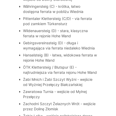
Währingersteig (C) - krótka, łatwo
dostępna ferrata w pobliżu Wiednia
Pittentaler Klettersteig (C/D) - via ferrata
pod zamkiem Türkensturz
Wildenauersteig (D) - stara, klasyczna
ferrata w rejonie Hohe Wand
Gebirgsvereinssteig (D) - długa i
wymagająca via ferrata niedaleko Wiednia
Hanselsteig (B) - łatwa, widokowa ferrata w
rejonie Hohe Wand
ÖTK Klettersteig / Blutspur (E) -
najtrudniejsza via ferrata rejonu Hohe Wand
Żabi Mnich i Żabi Szczyt Wyżni - wejście
od Wyżniej Przełęczy Białczańskiej
Zawratowa Turnia - wejście od Mylnej
Przełęczy
Zachodni Szczyt Żelaznych Wrót - wejście
przez Dolinę Złomisk
Żabia Lalka - wejście najłatwiejszą drogą