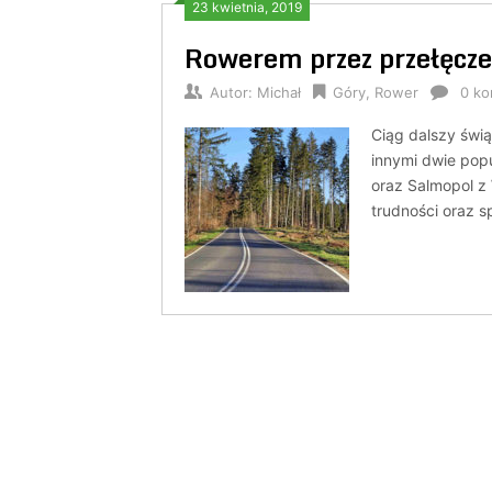
23 kwietnia, 2019
Rowerem przez przełęcz
Autor:
Michał
Góry
,
Rower
0 ko
Ciąg dalszy świ
innymi dwie popu
oraz Salmopol z 
trudności oraz s