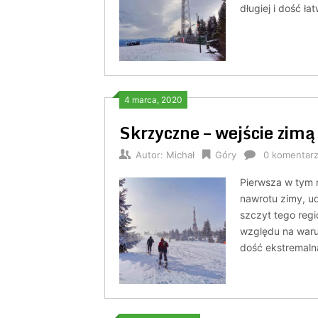
długiej i dość ła
4 marca, 2020
Skrzyczne – wejście zimą
Autor:
Michał
Góry
0 komentar
Pierwsza w tym 
nawrotu zimy, u
szczyt tego regi
względu na waru
dość ekstremaln