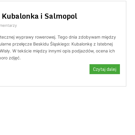
e Kubalonka i Salmopol
mentarzy
ątecznej wyprawy rowerowej. Tego dnia zdobywam między
larne przełęcze Beskidu Śląskiego: Kubalonkę z Istebnej
Wisły. W tekście między innymi opis podjazdów, ocena ich
poro zdjęć.
Czytaj dalej