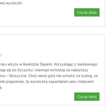
twej wycieczki.
Czytaj dalej
zy
roku wizyta w Beskidzie Śląskim. Korzystając z niedawnego
daję się do Szczyrku i stamtąd wchodzę na najwyższy
onu – Skrzyczne. Choć sama góra nie uchodzi za trudną, ze
nki pogodowe, tę wycieczkę zapamiętam jako miejscami
ą.
Czytaj dalej