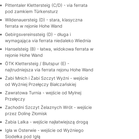
Pittentaler Klettersteig (C/D) - via ferrata
pod zamkiem Türkensturz
Wildenauersteig (D) - stara, klasyczna
ferrata w rejonie Hohe Wand
Gebirgsvereinssteig (D) - długa i
wymagająca via ferrata niedaleko Wiednia
Hanselsteig (B) - łatwa, widokowa ferrata w
rejonie Hohe Wand
ÖTK Klettersteig / Blutspur (E) -
najtrudniejsza via ferrata rejonu Hohe Wand
Żabi Mnich i Żabi Szczyt Wyżni - wejście
od Wyżniej Przełęczy Białczańskiej
Zawratowa Turnia - wejście od Mylnej
Przełęczy
Zachodni Szczyt Żelaznych Wrót - wejście
przez Dolinę Złomisk
Żabia Lalka - wejście najłatwiejszą drogą
Igła w Osterwie - wejście od Wyżniego
Siodełka pod Igłą