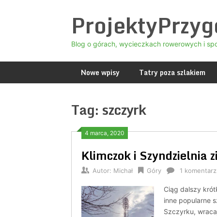
Skip
ProjektyPrzy
to
content
Blog o górach, wycieczkach rowerowych i sp
Nowe wpisy
Tatry poza szlakiem
Tag:
szczyrk
4 marca, 2020
Klimczok i Szyndzielnia 
Autor:
Michał
Góry
1 komentarz
Ciąg dalszy kró
inne popularne s
Szczyrku, wracaj