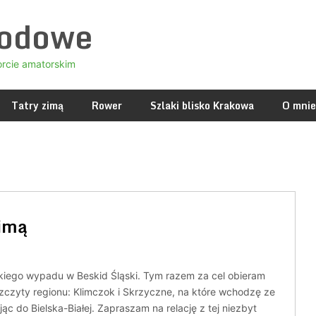
godowe
orcie amatorskim
Tatry zimą
Rower
Szlaki blisko Krakowa
O mnie
zimą
tkiego wypadu w Beskid Śląski. Tym razem za cel obieram
zczyty regionu: Klimczok i Skrzyczne, na które wchodzę ze
ąc do Bielska-Białej. Zapraszam na relację z tej niezbyt